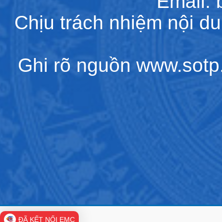
Email:
Chịu trách nhiệm nội d
Ghi rõ nguồn www.sotp.l
ĐÃ KẾT NỐI EMC