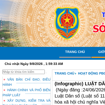
TRANG CHỦ
GIỚ
Chủ nhật Ngày 9/8/2026 , 1:59:34 AM
TRANG CHỦ
HOẠT ĐỘNG PB
VĂN BẢN CHỈ ĐẠO, ĐIỀU
(Infographic) LUẬT 
HÀNH
(Ngày đăng :24/06/202
HÀNH CHÍNH VÀ PHỔ BIẾN
PHÁP LUẬT
Luật Dân số (Luật số 
XÂY DỰNG, KIỂM TRA VÀ
hòa xã hội chủ nghĩa V