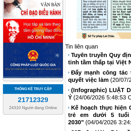
Tin liên quan
Tuyên truyền Quy định
tinh tầm thấp tại Việt
Đẩy mạnh công tác t
quyết việc làm
(20/07/
(Infographic) LUẬT
THỐNG KÊ TRUY CẬP
Ý
(24/06/2026 5:48:53 
21712329
Kế hoạch thực hiện 
24310 Người đang Online
trẻ em dưới 5 tuổi 
2030”
(04/04/2026 3:24