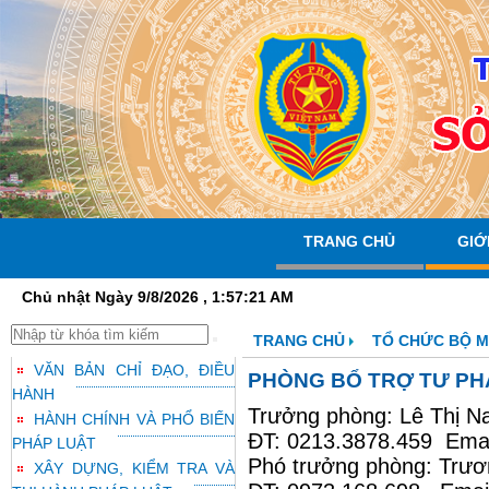
TRANG CHỦ
GIỚ
Chủ nhật Ngày 9/8/2026 , 1:57:21 AM
TRANG CHỦ
TỔ CHỨC BỘ 
VĂN BẢN CHỈ ĐẠO, ĐIỀU
PHÒNG BỔ TRỢ TƯ PH
HÀNH
Trưởng phòng: Lê Thị N
HÀNH CHÍNH VÀ PHỔ BIẾN
ĐT: 0213.3878.459 Ema
PHÁP LUẬT
Phó trưởng phòng: Trươn
XÂY DỰNG, KIỂM TRA VÀ