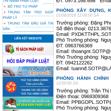
ĐT: 0973.168.698 Email:
THI HÀNH PHÁP LUẬT
BỔ TRỢ TƯ PHÁP
PHÒNG XÂY DỰNG, K
TRUNG TÂM TRỢ GIÚP
01/08/2018 12:00:00 SA
PHÁP LÝ
Trưởng phòng: Đặng Ph
TRUNG TÂM ĐẤU GIÁ TÀI
Số điện thoại: 0213.387
SẢN
Email:
PXDKTTHPL.SO
LIÊN KẾT WEBSITE
Phó Trưởng phòng: Ngu
ĐT: 0963766369
Email: thoangnt
.SOTP@
Phó Trưởng phòng: Ngu
ĐT: 0942122262
Email: tuannđ
.SOTP@LA
PHÒNG HÀNH CHÍNH
12:00:00 SA
Trưởng phòng: Trần Thị
Điện thoại: 0969309368
Email:
PPBGDPL.SOTP
Phó Trường phòng: Ngu