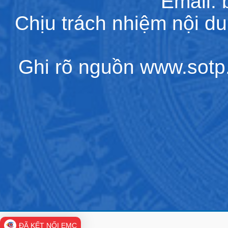
Email:
Chịu trách nhiệm nội d
Ghi rõ nguồn www.sotp.l
ĐÃ KẾT NỐI EMC