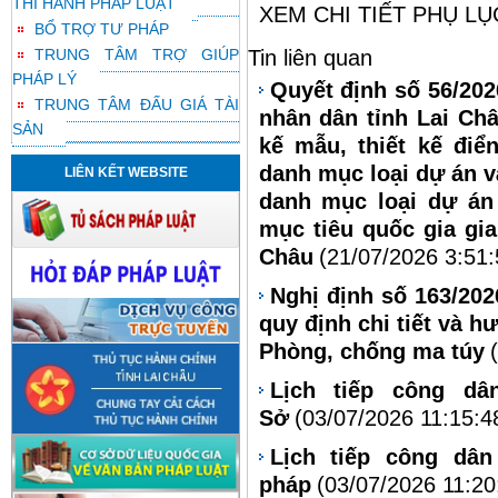
THI HÀNH PHÁP LUẬT
XEM CHI TIẾT PHỤ LỤ
BỔ TRỢ TƯ PHÁP
TRUNG TÂM TRỢ GIÚP
Tin liên quan
PHÁP LÝ
Quyết định số 56/20
TRUNG TÂM ĐẤU GIÁ TÀI
nhân dân tỉnh Lai Châ
SẢN
kế mẫu, thiết kế điể
danh mục loại dự án v
LIÊN KẾT WEBSITE
danh mục loại dự án
mục tiêu quốc gia gia
Châu
(21/07/2026 3:51
Nghị định số 163/20
quy định chi tiết và h
Phòng, chống ma túy
Lịch tiếp công d
Sở
(03/07/2026 11:15:4
Lịch tiếp công dâ
pháp
(03/07/2026 11:20