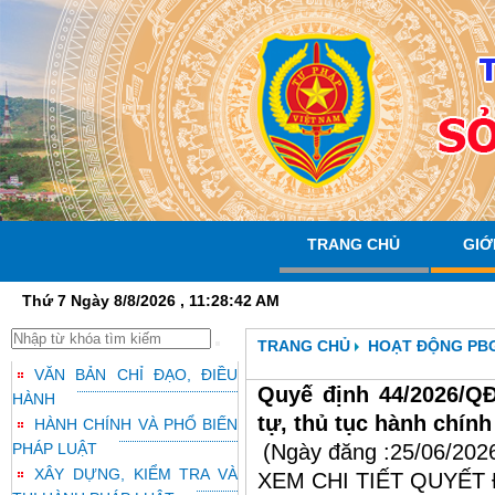
TRANG CHỦ
GIỚ
Thứ 7 Ngày 8/8/2026 , 11:28:43 AM
TRANG CHỦ
HOẠT ĐỘNG PB
VĂN BẢN CHỈ ĐẠO, ĐIỀU
Quyế định 44/2026/QĐ
HÀNH
tự, thủ tục hành chính
HÀNH CHÍNH VÀ PHỔ BIẾN
PHÁP LUẬT
(Ngày đăng :25/06/202
XÂY DỰNG, KIỂM TRA VÀ
XEM CHI TIẾT QUYẾT 