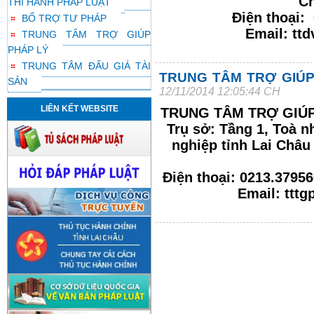
Ch
THI HÀNH PHÁP LUẬT
Điện thoại:
BỔ TRỢ TƯ PHÁP
Email: ttd
TRUNG TÂM TRỢ GIÚP
PHÁP LÝ
TRUNG TÂM ĐẤU GIÁ TÀI
TRUNG TÂM TRỢ GIÚP
SẢN
12/11/2014 12:05:44 CH
LIÊN KẾT WEBSITE
TRUNG TÂM TRỢ GIÚP
Trụ sở: Tầng 1, Toà n
nghiệp tỉnh Lai Châ
Điện thoại: 0213.37956
Email: ttt