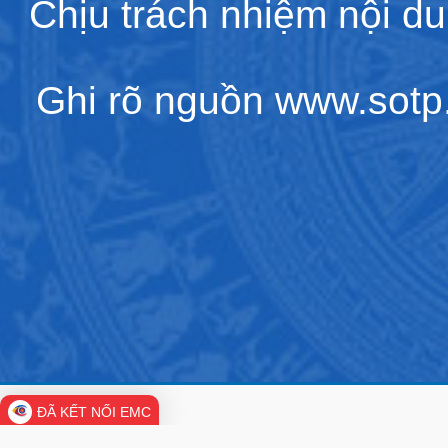
Chịu trách nhiệm nội d
Ghi rõ nguồn www.sotp.l
ĐÃ KẾT NỐI EMC