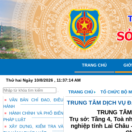
TRANG CHỦ
GIỚ
Thứ hai Ngày 10/8/2026 , 11:37:15 AM
TRANG CHỦ
TỔ CHỨC BỘ 
VĂN BẢN CHỈ ĐẠO, ĐIỀU
TRUNG TÂM DỊCH VỤ Đ
HÀNH
TRUNG TÂM 
HÀNH CHÍNH VÀ PHỔ BIẾN
Trụ sở: Tầng 4, Toà nh
PHÁP LUẬT
nghiệp tỉnh Lai Châu
XÂY DỰNG, KIỂM TRA VÀ