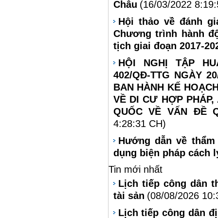
Châu
(16/03/2022 8:19
Hội thảo về đánh gi
Chương trình hành độ
tịch giai đoạn 2017-20
HỘI NGHỊ TẬP H
402/QĐ-TTG NGÀY 2
BAN HÀNH KẾ HOẠCH
VỀ DI CƯ HỢP PHÁP,
QUỐC VỀ VẤN ĐỀ 
4:28:31 CH)
Hướng dẫn về thẩm 
dụng biện pháp cách ly
Tin mới nhất
Lịch tiếp công dân 
tài sản
(08/08/2026 10:
Lịch tiếp công dân đ