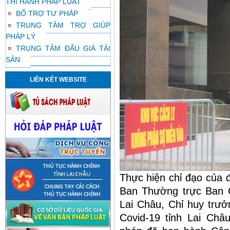
THI HÀNH PHÁP LUẬT
BỔ TRỢ TƯ PHÁP
TRUNG TÂM TRỢ GIÚP
PHÁP LÝ
TRUNG TÂM ĐẤU GIÁ TÀI
SẢN
LIÊN KẾT WEBSITE
Thực hiện chỉ đạo của 
Ban Thường trực Ban C
Lai Châu, Chỉ huy trưở
Covid-19 tỉnh Lai Châ