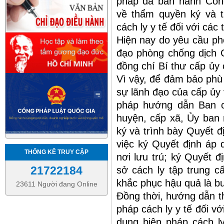
pháp đã ban hành Cô
về thẩm quyền ký và t
cách ly y tế đối với các
Hiện nay do yêu cầu ph
đạo phòng chống dịch C
đồng chí Bí thư cấp ủy
Vì vậy, để đảm bảo phù
sự lãnh đạo của cấp ủy 
pháp hướng dẫn Ban c
huyện, cấp xã, Ủy ban
ký và trình bày Quyết đ
việc ký Quyết định áp 
THỐNG KÊ TRUY CẬP
nơi lưu trú; ký Quyết đ
21722184
sở cách ly tập trung c
khắc phục hậu quả là buộ
23611 Người đang Online
Đồng thời, hướng dẫn th
pháp cách ly y tế đối v
dụng biện pháp cách ly