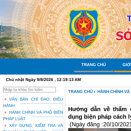
TRANG CHỦ
GIỚ
Chủ nhật Ngày 9/8/2026 , 12:19:14 AM
TRANG CHỦ
HÀNH CHÍNH VÀ
VĂN BẢN CHỈ ĐẠO, ĐIỀU
HÀNH
Hướng dẫn về thẩm q
HÀNH CHÍNH VÀ PHỔ BIẾN
dụng biện pháp cách ly
PHÁP LUẬT
(Ngày đăng :20/10/202
XÂY DỰNG, KIỂM TRA VÀ