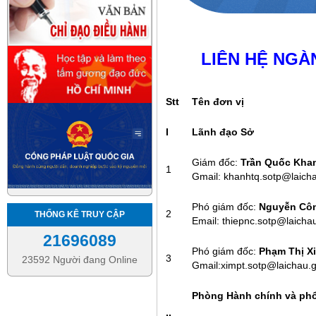
LIÊN HỆ NGÀ
Stt
Tên đơn vị
I
Lãnh đạo Sở
Giám đốc:
Trần Quốc Kha
1
Gmail: khanhtq.sotp@laich
Phó giám đốc:
Nguyễn Côn
2
THỐNG KÊ TRUY CẬP
Email: thiepnc.sotp@laicha
21696089
Phó giám đốc:
Phạm Thị X
3
23592 Người đang Online
Gmail:ximpt.sotp@laichau.g
Phòng Hành chính và phổ