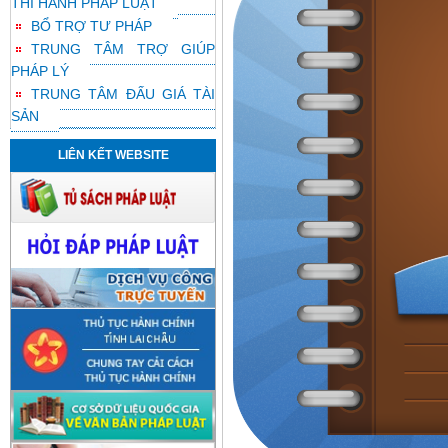
THI HÀNH PHÁP LUẬT
BỔ TRỢ TƯ PHÁP
TRUNG TÂM TRỢ GIÚP
PHÁP LÝ
TRUNG TÂM ĐẤU GIÁ TÀI
SẢN
LIÊN KẾT WEBSITE