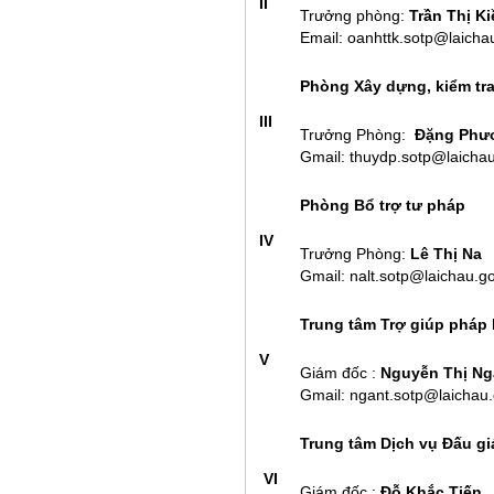
II
Trưởng phòng:
Trần Thị K
Email: oanhttk.sotp@laicha
Phòng Xây dựng, kiểm tra
III
Trưởng Phòng:
Đặng Phư
Gmail: thuydp.sotp@laichau
Phòng Bổ trợ tư pháp
IV
Trưởng Phòng:
Lê Thị Na
Gmail: nalt.sotp@laichau.g
Trung tâm Trợ giúp pháp 
V
Giám đốc :
Nguyễn Thị Ng
Gmail: ngant.sotp@laichau.
Trung tâm Dịch vụ Đấu giá
VI
Giám đốc :
Đỗ Khắc Tiến