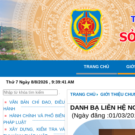
TRANG CHỦ
GIỚ
Thứ 7 Ngày 8/8/2026 , 9:39:43 AM
TRANG CHỦ
GIỚI THIỆU CHU
VĂN BẢN CHỈ ĐẠO, ĐIỀU
DANH BẠ LIÊN HỆ N
HÀNH
(Ngày đăng :01/03/20
HÀNH CHÍNH VÀ PHỔ BIẾN
PHÁP LUẬT
XÂY DỰNG, KIỂM TRA VÀ