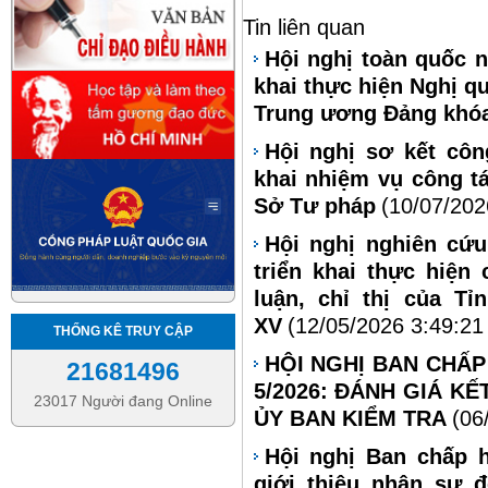
Tin liên quan
Hội nghị toàn quốc ng
khai thực hiện Nghị q
Trung ương Đảng khóa
Hội nghị sơ kết côn
khai nhiệm vụ công t
Sở Tư pháp
(10/07/202
Hội nghị nghiên cứu,
triển khai thực hiện
luận, chỉ thị của T
XV
(12/05/2026 3:49:21
THỐNG KÊ TRUY CẬP
HỘI NGHỊ BAN CHẤ
21681496
5/2026: ĐÁNH GIÁ K
23017 Người đang Online
ỦY BAN KIỂM TRA
(06
Hội nghị Ban chấp 
giới thiệu nhân sự 