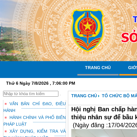
TRANG CHỦ
GIỚ
Thứ 6 Ngày 7/8/2026 , 7:06:01 PM
TRANG CHỦ
TỔ CHỨC BỘ M
VĂN BẢN CHỈ ĐẠO, ĐIỀU
Hội nghị Ban chấp hàn
HÀNH
thiệu nhân sự để bầu 
HÀNH CHÍNH VÀ PHỔ BIẾN
PHÁP LUẬT
(Ngày đăng :17/04/202
XÂY DỰNG, KIỂM TRA VÀ