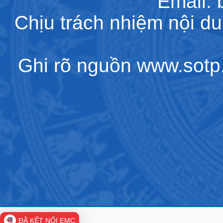
Email:
Chịu trách nhiệm nội d
Ghi rõ nguồn www.sotp.l
ĐÃ KẾT NỐI EMC