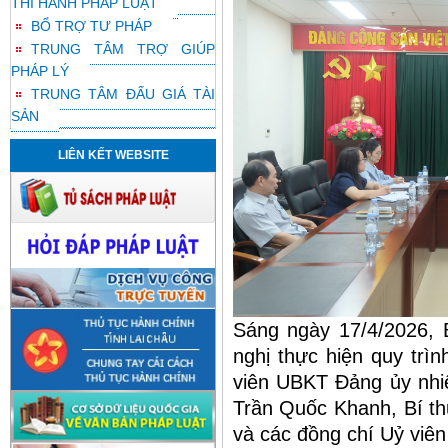
THI HÀNH PHÁP LUẬT
BỔ TRỢ TƯ PHÁP
TRUNG TÂM TRỢ GIÚP
PHÁP LÝ
TRUNG TÂM ĐẤU GIÁ TÀI
SẢN
LIÊN KẾT WEBSITE
Sáng ngày 17/4/2026,
nghị thực hiện quy trìn
viên UBKT Đảng ủy nhiệ
Trần Quốc Khanh, Bí th
và các đồng chí Uỷ viê