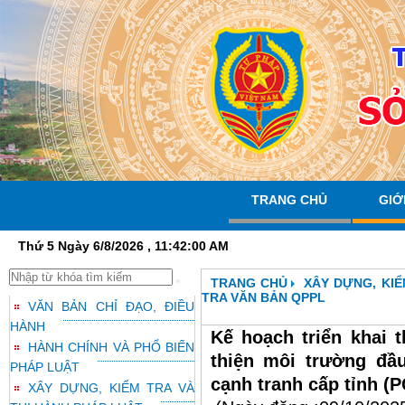
TRANG CHỦ
GIỚ
Thứ 5 Ngày 6/8/2026 , 11:42:01 AM
TRANG CHỦ
XÂY DỰNG, KIỂ
TRA VĂN BẢN QPPL
VĂN BẢN CHỈ ĐẠO, ĐIỀU
HÀNH
Kế hoạch triển khai 
HÀNH CHÍNH VÀ PHỔ BIẾN
thiện môi trường đầ
PHÁP LUẬT
cạnh tranh cấp tỉnh (
XÂY DỰNG, KIỂM TRA VÀ