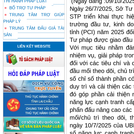
(Ngày đăng :09/10/202
THI HÀNH PHÁP LUẬT
BỔ TRỢ TƯ PHÁP
Ngày 26/7/2025, Sở Tư
TRUNG TÂM TRỢ GIÚP
STP triển khai thực hi
PHÁP LÝ
trường đầu tư, kinh d
TRUNG TÂM ĐẤU GIÁ TÀI
tỉnh (PCI) năm 2025 đối
SẢN
Tư pháp được giao đầu m
LIÊN KẾT WEBSITE
Với mục tiêu nhằm đảm
nhiệm vụ, giải pháp tro
đối với các tiêu chí v
đầu mối theo dõi, chủ t
số chỉ số thành phần c
duy trì và cải thiện cá
đó góp phần cải thiện 
năng lực cạnh tranh cấ
phấn đấu nâng cao các t
mối/chủ trì theo dõi,
ngày 10/7/2025 của UBN
số năng lực cạnh tranh