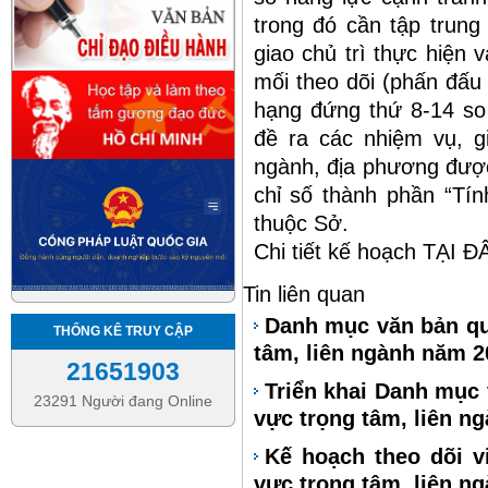
trong đó cần tập trung
giao chủ trì thực hiện 
mối theo dõi (phấn đấu 
hạng đứng thứ 8-14 so 
đề ra các nhiệm vụ, gi
ngành, địa phương được 
chỉ số thành phần “Tín
thuộc Sở.
Chi tiết kế hoạch
TẠI Đ
Tin liên quan
Danh mục văn bản qu
THỐNG KÊ TRUY CẬP
tâm, liên ngành năm 2
21651903
Triển khai Danh mục 
23291 Người đang Online
vực trọng tâm, liên n
Kế hoạch theo dõi v
vực trọng tâm, liên n