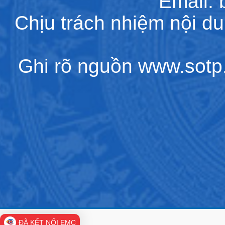
Email:
Chịu trách nhiệm nội d
Ghi rõ nguồn www.sotp.l
ĐÃ KẾT NỐI EMC