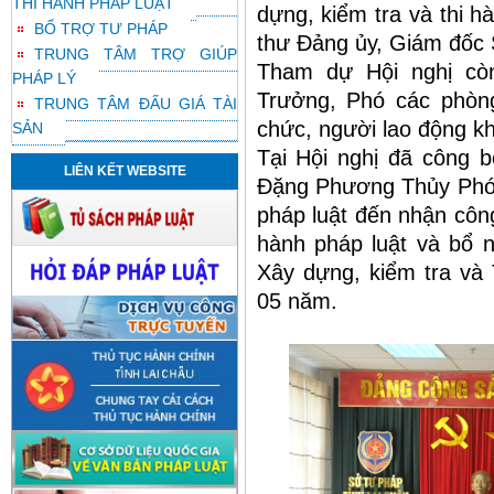
THI HÀNH PHÁP LUẬT
dựng, kiểm tra và thi h
BỔ TRỢ TƯ PHÁP
thư Đảng ủy, Giám đốc S
TRUNG TÂM TRỢ GIÚP
Tham dự Hội nghị cò
PHÁP LÝ
Trưởng, Phó các phòng
TRUNG TÂM ĐẤU GIÁ TÀI
chức, người lao động k
SẢN
Tại Hội nghị đã công 
LIÊN KẾT WEBSITE
Đặng Phương Thủy Phó 
pháp luật đến nhận công
hành pháp luật và bổ 
Xây dựng, kiểm tra và 
05 năm.