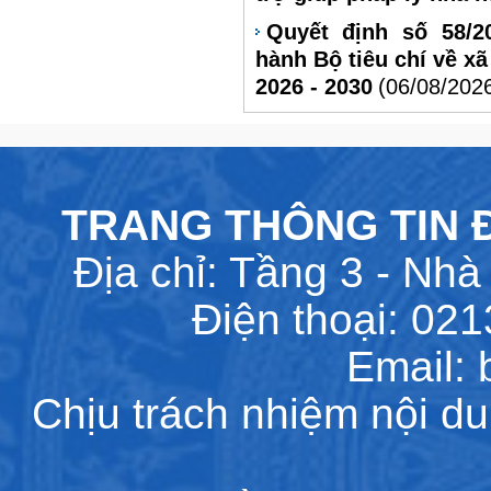
Quyết định số 58/2
hành Bộ tiêu chí về xã
2026 - 2030
(06/08/202
TRANG THÔNG TIN Đ
Địa chỉ: Tầng 3 - Nhà 
Điện thoại: 02
Email:
Chịu trách nhiệm nội d