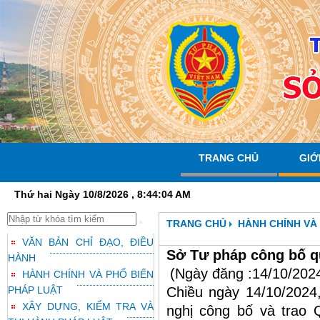
TRANG CHỦ
GIỚ
Thứ hai Ngày 10/8/2026 , 8:44:05 AM
TRANG CHỦ
HÀNH CHÍNH VÀ
VĂN BẢN CHỈ ĐẠO, ĐIỀU
Sở Tư pháp công bố qu
HÀNH
(Ngày đăng :14/10/202
HÀNH CHÍNH VÀ PHỔ BIẾN
PHÁP LUẬT
Chiều ngày 14/10/2024
XÂY DỰNG, KIỂM TRA VÀ
nghị công bố và trao