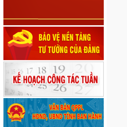
Nghị quyết về Sửa đổi, bổ sung một số điều của
các Nghị quyết số 29/2017/NQ-HĐND ngày 08
tháng 12 năm 2017, số 21/2023/NQ-HĐND ngày 13
tháng 7 năm 2023, số 46/2024/NQ-HĐND ngày 30
tháng 9 năm 2024 của Hội đồng nhân dân tỉnh Lai
Châu
Nghị quyết về Sửa đổi, bổ sung một số điều của
Quy định mức chi tập huấn, bồi dưỡng giáo viên và
cán bộ quản lý cơ sở giáo dục để thực hiện chương
trình mới, sách giáo khoa mới giáo dục phổ thông
trên địa bàn tỉnh ban hành kèm theo Nghị quyết số
39/2022/NQ-HĐND ngày 20 tháng 9 năm 2022 của
Hội đồng nhân dân tỉnh; sửa đổi, bổ sung một số
điều của Nghị quyết số 82/2024/NQ-HĐND ngày 09
tháng 12 năm 2024 của Hội đồng nhân dân tỉnh quy
định mức chi đón tiếp, thăm hỏi, chúc mừng đối với
một số đối tượng do Ủy ban Mặt trận Tổ quốc Việt
Nam các cấp trên địa bàn tỉnh thực hiện
Nghị quyết về Quy định về mức thu và quản lý, sử
dụng kinh phí đóng góp của tổ chức, cá nhân khai
thác khoáng sản trên địa bàn tỉnh Lai Châu
Nghị định số 189/2026/NĐ-CP ngày 28/5/2026 của
Chính phủ về quy định về phát hành, phổ biến phim