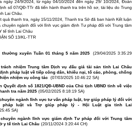
ra ngày 24/9/2024, từ ngày 04/10/2024 đến ngày 29/ 10/2024, Đoàn
ịnh số 07/QĐ-TTr đã tiến hành thanh tra trên hồ sơ, tài liệu do Trung
nh Lai Châu.
t quả thanh tra, ngày 15/11/2024, Thanh tra Sở đã ban hành Kết luận
a chuyên ngành đối với lĩnh vực giám định Tư pháp đối với Trung tâm
 tế tỉnh Lai Châu
ẬN SỐ 13/KL-TTR
ân thường xuyên Tuần 01 tháng 5 năm 2025
(29/04/2025 3:35:29
 trách nhiệm Trung tâm Dịch vụ đấu giá tài sản tỉnh Lai Châu
định pháp luật về tiếp công dân, khiếu nại, tố cáo, phòng, chống
hiện nhiệm vụ công tác
(07/03/2025 10:46:22 SA)
ện Quyết định số 1821/QĐ-UBND của Chủ tịch UBND tỉnh về việc
hanh tra năm 2025
(05/02/2025 8:18:19 SA)
chuyên ngành lĩnh vực tư vấn pháp luật, trợ giúp pháp lý đối với
pháp luật và Trợ giúp pháp lý - Hội Luật gia tỉnh Lai
25:45 SA)
a chuyên ngành lĩnh vực giám định Tư pháp đối với Trung tâm
ở y tế tỉnh Lai Châu
(20/11/2024 3:20:44 CH)