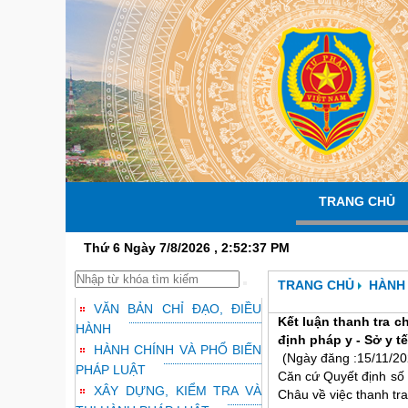
TRANG CHỦ
Thứ 6 Ngày 7/8/2026 , 2:52:38 PM
TRANG CHỦ
HÀNH 
VĂN BẢN CHỈ ĐẠO, ĐIỀU
Kết luận thanh tra 
HÀNH
định pháp y - Sở y tế
HÀNH CHÍNH VÀ PHỔ BIẾN
(Ngày đăng :15/11/20
PHÁP LUẬT
Căn cứ Quyết định số
XÂY DỰNG, KIỂM TRA VÀ
Châu về việc thanh tr