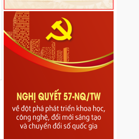
Quyế định 44/2026/QĐ-UBND ngày 20/6/2026
Quy định trình tự, thủ tục hành chính về đất đai trên
địa bàn tỉnh Lai Châu
Kế hoạch Tổ chức các hoạt động hưởng ứng Ngày
Dân số Thế giới năm 2026
Nghị Quyết về Quy định một số nội dung và mức
chi quản lý, thực hiện chương trình và nhiệm vụ, hỗ
trợ hoạt động khoa học, công nghệ và đổi mới sáng
tạo có sử dụng ngân sách nhà nước thuộc phạm vi
quản lý của tỉnh Lai Châu
Nghị quyết Quy định mức thu, miễn, giảm, thu,
nộp, quản lý và sử dụng các khoản phí, lệ phí thuộc
thẩm quyền quyết định của Hội đồng nhân dân tỉnh
Lai Châu
Nghị quyết Quy định nội dung, mức chi và các điều
kiện bảo đảm hoạt động của Hội đồng nhân dân các
cấp tỉnh Lai Châu
Nghị quyết về Bãi bỏ Nghị quyết số 07/2017/NQ-
HĐND ngày 14/7/2017 của Hội đồng nhân dân tỉnh
quy định mức trích từ các khoản thu hồi phát hiện
qua công tác thanh tra đã thực nộp vào ngân sách
nhà nước trên địa bàn tỉnh Lai Châu