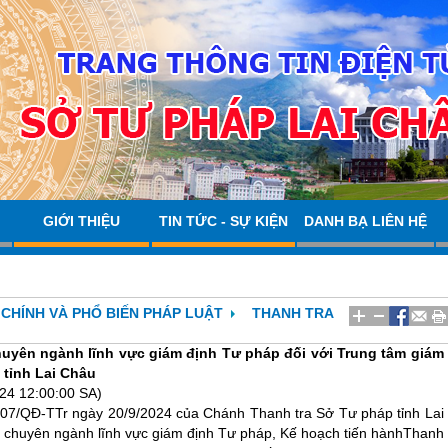
GIỚI THIỆU
TIN TỨC - SỰ KIỆN
DANH BẠ LIÊN HỆ
CHÍNH VÀ PHỔ BIẾN PHÁP LUẬT
THANH TRA
chuyên ngành lĩnh vực giám định Tư pháp đối với Trung tâm giám
 tỉnh Lai Châu
24 12:00:00 SA)
 07/QĐ-TTr ngày 20/9/2024 của Chánh Thanh tra Sở Tư pháp tỉnh Lai
a chuyên ngành lĩnh vực giám định Tư pháp, Kế hoạch tiến hànhThanh