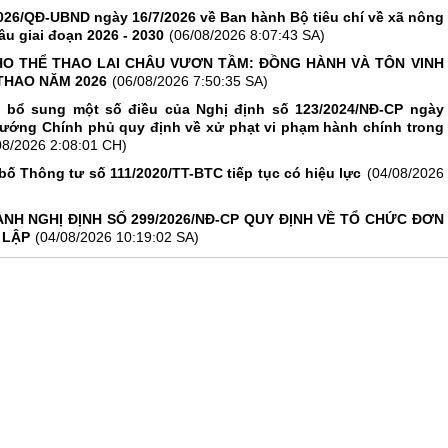
026/QĐ-UBND ngày 16/7/2026 về Ban hành Bộ tiêu chí về xã nông
âu giai đoạn 2026 - 2030
(06/08/2026 8:07:43 SA)
O THỂ THAO LAI CHÂU VƯƠN TẦM: ĐỒNG HÀNH VÀ TÔN VINH
THAO NĂM 2026
(06/08/2026 7:50:35 SA)
, bổ sung một số điều của Nghị định số 123/2024/NĐ-CP ngày
tướng Chính phủ quy định về xử phạt vi phạm hành chính trong
08/2026 2:08:01 CH)
bố Thông tư số 111/2020/TT-BTC tiếp tục có hiệu lực
(04/08/2026
NH NGHỊ ĐỊNH SỐ 299/2026/NĐ-CP QUY ĐỊNH VỀ TỔ CHỨC ĐƠN
 LẬP
(04/08/2026 10:19:02 SA)