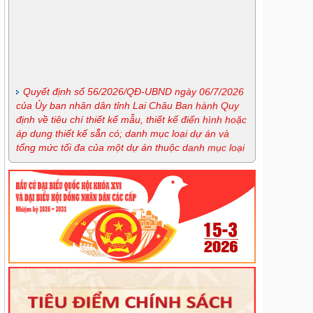
Quyết định số 56/2026/QĐ-UBND ngày 06/7/2026
của Ủy ban nhân dân tỉnh Lai Châu Ban hành Quy
định về tiêu chí thiết kế mẫu, thiết kế điển hình hoặc
áp dụng thiết kế sẵn có; danh mục loại dự án và
tổng mức tối đa của một dự án thuộc danh mục loại
dự án đặc thù thực hiện các Chương trình mục tiêu
quốc gia giai đoạn 2026-2030 trên địa bàn tỉnh Lai
Châu
Nghị định số 163/2026/NĐ-CP ngày 15/5/2026 của
Chính phủ quy định chi tiết và hướng dẫn thi hành
một số điều của Luật Phòng, chống ma túy
Lịch tiếp công dân định kỳ tháng 7 của Giám đốc
Sở
Lịch tiếp công dân thường xuyên tháng 7 của Sở
Tư pháp
Lịch tiếp công dân thường xuyên tháng 7 của
Trung tâm trợ giúp pháp lý nhà nước