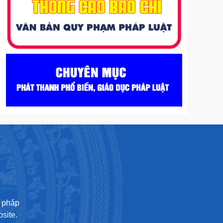
U
ư pháp
site.