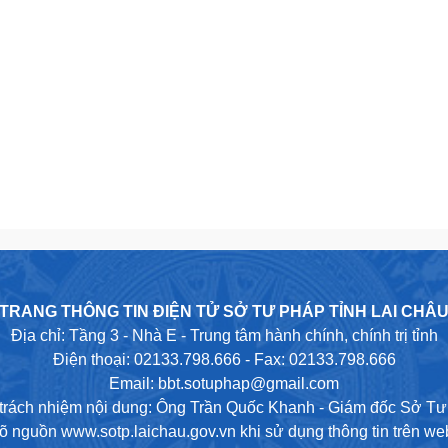
TRANG THÔNG TIN ĐIỆN TỬ SỞ TƯ PHÁP TỈNH LAI CHÂ
Địa chỉ: Tầng 3 - Nhà E - Trung tâm hành chính, chính trị tỉnh
Điện thoại: 02133.798.666 - Fax: 02133.798.666
Email: bbt.sotuphap@gmail.com
trách nhiệm nội dung: Ông Trần Quốc Khanh - Giám đốc Sở T
rõ nguồn www.sotp.laichau.gov.vn khi sử dụng thông tin trên web