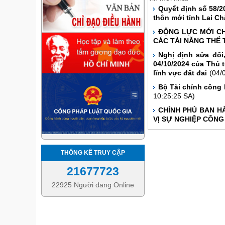
Quyết định số 58/2
thôn mới tỉnh Lai Ch
ĐỘNG LỰC MỚI CH
CÁC TÀI NĂNG THỂ 
Nghị định sửa đổi
04/10/2024 của Thủ 
lĩnh vực đất đai
(04/
Bộ Tài chính công 
10:25:25 SA)
CHÍNH PHỦ BAN HÀ
VỊ SỰ NGHIỆP CÔNG
THỐNG KÊ TRUY CẬP
21677723
22925 Người đang Online