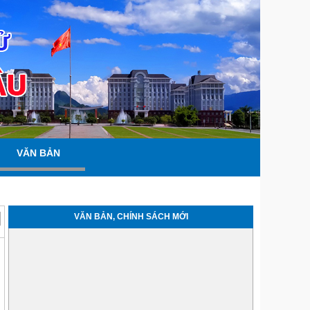
VĂN BẢN
VĂN BẢN, CHÍNH SÁCH MỚI