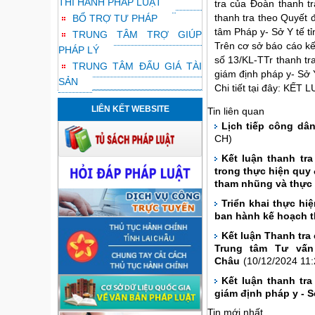
THI HÀNH PHÁP LUẬT
tra của Đoàn thanh t
BỔ TRỢ TƯ PHÁP
thanh tra theo Quyết đ
tâm Pháp y- Sở Y tế tỉ
TRUNG TÂM TRỢ GIÚP
Trên cơ sở báo cáo kế
PHÁP LÝ
số 13/KL-TTr thanh tr
TRUNG TÂM ĐẤU GIÁ TÀI
giám định pháp y- Sở Y
SẢN
Chi tiết tại đây:
KẾT LU
LIÊN KẾT WEBSITE
Tin liên quan
Lịch tiếp công d
CH)
Kết luận thanh tra
trong thực hiện quy 
tham nhũng và thực 
Triển khai thực hi
ban hành kế hoạch t
Kết luận Thanh tra 
Trung tâm Tư vấn 
Châu
(10/12/2024 11:
Kết luận thanh tr
giám định pháp y - S
Tin mới nhất