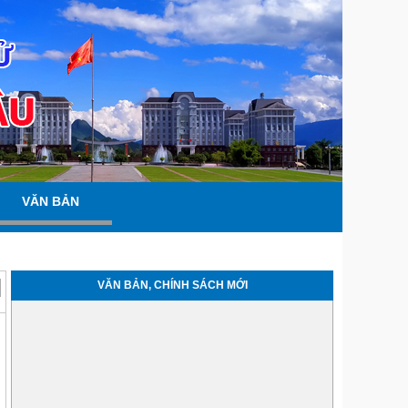
VĂN BẢN
VĂN BẢN, CHÍNH SÁCH MỚI