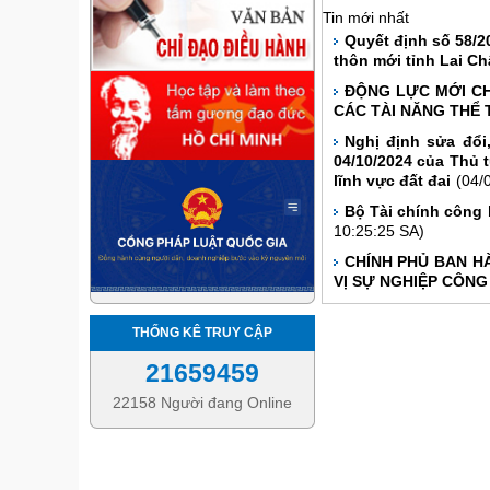
Tin mới nhất
Quyết định số 58/2
thôn mới tỉnh Lai Ch
ĐỘNG LỰC MỚI CH
CÁC TÀI NĂNG THỂ 
Nghị định sửa đổi
04/10/2024 của Thủ 
lĩnh vực đất đai
(04/
Bộ Tài chính công 
10:25:25 SA)
CHÍNH PHỦ BAN HÀ
VỊ SỰ NGHIỆP CÔNG
THỐNG KÊ TRUY CẬP
21659459
22158 Người đang Online