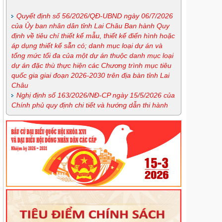
Quyết định số 56/2026/QĐ-UBND ngày 06/7/2026
của Ủy ban nhân dân tỉnh Lai Châu Ban hành Quy
định về tiêu chí thiết kế mẫu, thiết kế điển hình hoặc
áp dụng thiết kế sẵn có; danh mục loại dự án và
tổng mức tối đa của một dự án thuộc danh mục loại
dự án đặc thù thực hiện các Chương trình mục tiêu
quốc gia giai đoạn 2026-2030 trên địa bàn tỉnh Lai
Châu
Nghị định số 163/2026/NĐ-CP ngày 15/5/2026 của
Chính phủ quy định chi tiết và hướng dẫn thi hành
một số điều của Luật Phòng, chống ma túy
Lịch tiếp công dân định kỳ tháng 7 của Giám đốc
Sở
Lịch tiếp công dân thường xuyên tháng 7 của Sở
Tư pháp
Lịch tiếp công dân thường xuyên tháng 7 của
Trung tâm trợ giúp pháp lý nhà nước
Quyế định 44/2026/QĐ-UBND ngày 20/6/2026
Quy định trình tự, thủ tục hành chính về đất đai trên
địa bàn tỉnh Lai Châu
Kế hoạch Tổ chức các hoạt động hưởng ứng Ngày
Dân số Thế giới năm 2026