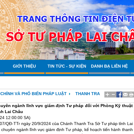
GIỚI THIỆU
TIN TỨC - SỰ KIỆN
DANH BẠ LIÊN HỆ
CHÍNH VÀ PHỔ BIẾN PHÁP LUẬT
THANH TRA
chuyên ngành lĩnh vực giám định Tư pháp đối với Phòng Kỹ thuật
nh Lai Châu
24 12:00:00 SA)
 07/QĐ-TTr ngày 20/9/2024 của Chánh Thanh Tra Sở Tư pháp tỉnh Lai
a chuyên ngành lĩnh vực giám định Tư pháp, kế hoạch tiến hành thanh