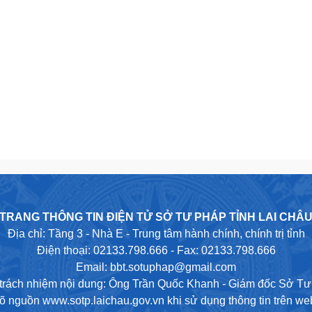
TRANG THÔNG TIN ĐIỆN TỬ SỞ TƯ PHÁP TỈNH LAI CHÂ
Địa chỉ: Tầng 3 - Nhà E - Trung tâm hành chính, chính trị tỉnh
Điện thoại: 02133.798.666 - Fax: 02133.798.666
Email: bbt.sotuphap@gmail.com
trách nhiệm nội dung: Ông Trần Quốc Khanh - Giám đốc Sở T
rõ nguồn www.sotp.laichau.gov.vn khi sử dụng thông tin trên web