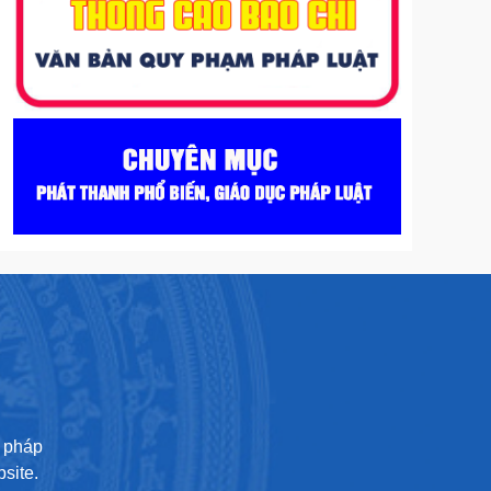
U
ư pháp
site.