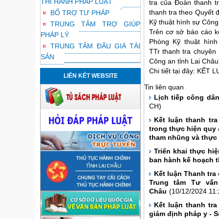
THI HÀNH PHÁP LUẬT
tra của Đoàn thanh t
BỔ TRỢ TƯ PHÁP
thanh tra theo Quyết đ
Kỹ thuật hình sự Công
TRUNG TÂM TRỢ GIÚP
Trên cơ sở báo cáo k
PHÁP LÝ
Phòng Kỹ thuật hình
TRUNG TÂM ĐẤU GIÁ TÀI
TTr thanh tra chuyên 
SẢN
Công an tỉnh Lai Châu
Chi tiết tại đây:
KẾT L
LIÊN KẾT WEBSITE
Tin liên quan
Lịch tiếp công d
CH)
Kết luận thanh tra
trong thực hiện quy 
tham nhũng và thực 
Triển khai thực hi
ban hành kế hoạch t
Kết luận Thanh tra 
Trung tâm Tư vấn 
Châu
(10/12/2024 11:
Kết luận thanh tr
giám định pháp y - S