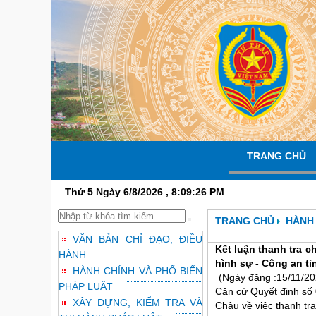
TRANG CHỦ
Thứ 5 Ngày 6/8/2026 , 8:09:27 PM
TRANG CHỦ
HÀNH 
VĂN BẢN CHỈ ĐẠO, ĐIỀU
Kết luận thanh tra 
HÀNH
hình sự - Công an tỉ
HÀNH CHÍNH VÀ PHỔ BIẾN
(Ngày đăng :15/11/20
PHÁP LUẬT
Căn cứ Quyết định số
XÂY DỰNG, KIỂM TRA VÀ
Châu về việc thanh tr