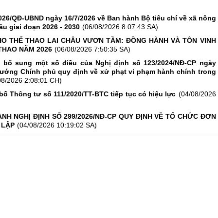
026/QĐ-UBND ngày 16/7/2026 về Ban hành Bộ tiêu chí về xã nông
âu giai đoạn 2026 - 2030
(06/08/2026 8:07:43 SA)
O THỂ THAO LAI CHÂU VƯƠN TẦM: ĐỒNG HÀNH VÀ TÔN VINH
THAO NĂM 2026
(06/08/2026 7:50:35 SA)
, bổ sung một số điều của Nghị định số 123/2024/NĐ-CP ngày
tướng Chính phủ quy định về xử phạt vi phạm hành chính trong
08/2026 2:08:01 CH)
bố Thông tư số 111/2020/TT-BTC tiếp tục có hiệu lực
(04/08/2026
NH NGHỊ ĐỊNH SỐ 299/2026/NĐ-CP QUY ĐỊNH VỀ TỔ CHỨC ĐƠN
 LẬP
(04/08/2026 10:19:02 SA)