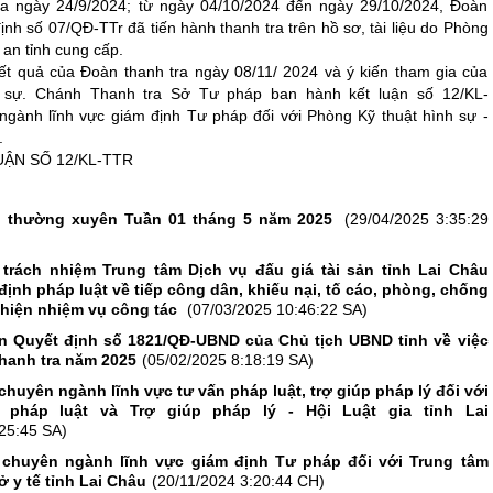
ra ngày 24/9/2024; từ ngày 04/10/2024 đến ngày 29/10/2024, Đoàn
ịnh số 07/QĐ-TTr đã tiến hành thanh tra trên hồ sơ, tài liệu do Phòng
 an tỉnh cung cấp.
ết quả của Đoàn thanh tra ngày 08/11/ 2024 và ý kiến tham gia của
 sự. Chánh Thanh tra Sở Tư pháp ban hành kết luận số 12/KL-
ngành lĩnh vực giám định Tư pháp đối với Phòng Kỹ thuật hình sự -
.
UẬN SỐ 12/KL-TTR
ân thường xuyên Tuần 01 tháng 5 năm 2025
(29/04/2025 3:35:29
 trách nhiệm Trung tâm Dịch vụ đấu giá tài sản tỉnh Lai Châu
định pháp luật về tiếp công dân, khiếu nại, tố cáo, phòng, chống
hiện nhiệm vụ công tác
(07/03/2025 10:46:22 SA)
ện Quyết định số 1821/QĐ-UBND của Chủ tịch UBND tỉnh về việc
hanh tra năm 2025
(05/02/2025 8:18:19 SA)
chuyên ngành lĩnh vực tư vấn pháp luật, trợ giúp pháp lý đối với
pháp luật và Trợ giúp pháp lý - Hội Luật gia tỉnh Lai
25:45 SA)
a chuyên ngành lĩnh vực giám định Tư pháp đối với Trung tâm
ở y tế tỉnh Lai Châu
(20/11/2024 3:20:44 CH)