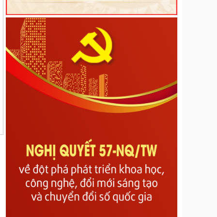
Nghị Quyết về Quy định một số nội dung và mức
chi quản lý, thực hiện chương trình và nhiệm vụ, hỗ
trợ hoạt động khoa học, công nghệ và đổi mới sáng
tạo có sử dụng ngân sách nhà nước thuộc phạm vi
quản lý của tỉnh Lai Châu
Nghị quyết Quy định mức thu, miễn, giảm, thu,
nộp, quản lý và sử dụng các khoản phí, lệ phí thuộc
thẩm quyền quyết định của Hội đồng nhân dân tỉnh
Lai Châu
Nghị quyết Quy định nội dung, mức chi và các điều
kiện bảo đảm hoạt động của Hội đồng nhân dân các
cấp tỉnh Lai Châu
Nghị quyết về Bãi bỏ Nghị quyết số 07/2017/NQ-
HĐND ngày 14/7/2017 của Hội đồng nhân dân tỉnh
quy định mức trích từ các khoản thu hồi phát hiện
qua công tác thanh tra đã thực nộp vào ngân sách
nhà nước trên địa bàn tỉnh Lai Châu
Nghị quyết về Sửa đổi, bổ sung một số điều của
các Nghị quyết số 29/2017/NQ-HĐND ngày 08
tháng 12 năm 2017, số 21/2023/NQ-HĐND ngày 13
tháng 7 năm 2023, số 46/2024/NQ-HĐND ngày 30
tháng 9 năm 2024 của Hội đồng nhân dân tỉnh Lai