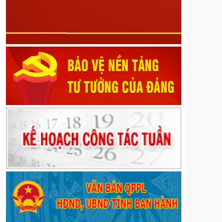
Châu
Nghị quyết về Sửa đổi, bổ sung một số điều của
Quy định mức chi tập huấn, bồi dưỡng giáo viên và
cán bộ quản lý cơ sở giáo dục để thực hiện chương
trình mới, sách giáo khoa mới giáo dục phổ thông
trên địa bàn tỉnh ban hành kèm theo Nghị quyết số
39/2022/NQ-HĐND ngày 20 tháng 9 năm 2022 của
Hội đồng nhân dân tỉnh; sửa đổi, bổ sung một số
điều của Nghị quyết số 82/2024/NQ-HĐND ngày 09
tháng 12 năm 2024 của Hội đồng nhân dân tỉnh quy
định mức chi đón tiếp, thăm hỏi, chúc mừng đối với
một số đối tượng do Ủy ban Mặt trận Tổ quốc Việt
Nam các cấp trên địa bàn tỉnh thực hiện
Nghị quyết về Quy định về mức thu và quản lý, sử
dụng kinh phí đóng góp của tổ chức, cá nhân khai
thác khoáng sản trên địa bàn tỉnh Lai Châu
Nghị định số 189/2026/NĐ-CP ngày 28/5/2026 của
Chính phủ về quy định về phát hành, phổ biến phim
phục vụ nhiệm vụ chính trị