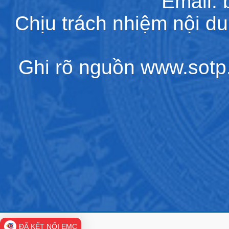
Email:
Chịu trách nhiệm nội d
Ghi rõ nguồn www.sotp.l
ĐÃ KẾT NỐI EMC