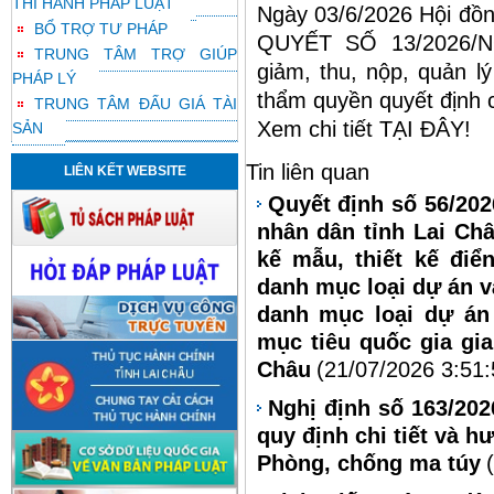
THI HÀNH PHÁP LUẬT
Ngày 03/6/2026 Hội đồn
BỔ TRỢ TƯ PHÁP
QUYẾT SỐ 13/2026/
TRUNG TÂM TRỢ GIÚP
giảm, thu, nộp, quản l
PHÁP LÝ
thẩm quyền quyết định 
TRUNG TÂM ĐẤU GIÁ TÀI
Xem chi tiết
TẠI ĐÂY
!
SẢN
Tin liên quan
LIÊN KẾT WEBSITE
Quyết định số 56/20
nhân dân tỉnh Lai Châ
kế mẫu, thiết kế điể
danh mục loại dự án v
danh mục loại dự án
mục tiêu quốc gia gia
Châu
(21/07/2026 3:51
Nghị định số 163/20
quy định chi tiết và h
Phòng, chống ma túy