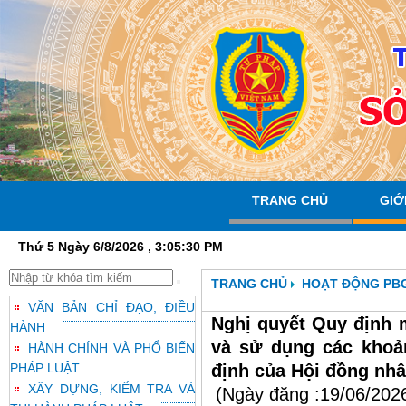
TRANG CHỦ
GIỚ
Thứ 5 Ngày 6/8/2026 , 3:05:31 PM
TRANG CHỦ
HOẠT ĐỘNG PB
VĂN BẢN CHỈ ĐẠO, ĐIỀU
Nghị quyết Quy định m
HÀNH
và sử dụng các khoản
HÀNH CHÍNH VÀ PHỔ BIẾN
PHÁP LUẬT
định của Hội đồng nhâ
XÂY DỰNG, KIỂM TRA VÀ
(Ngày đăng :19/06/202