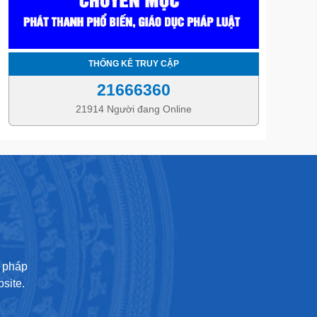
THỐNG KÊ TRUY CẬP
21666360
21914 Người đang Online
U
ư pháp
site.