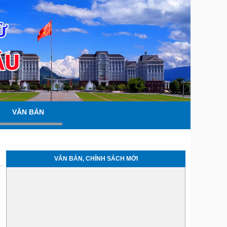
VĂN BẢN
VĂN BẢN, CHÍNH SÁCH MỚI