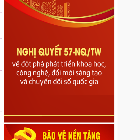
các Nghị quyết số 29/2017/NQ-HĐND ngày 08
tháng 12 năm 2017, số 21/2023/NQ-HĐND ngày 13
tháng 7 năm 2023, số 46/2024/NQ-HĐND ngày 30
tháng 9 năm 2024 của Hội đồng nhân dân tỉnh Lai
Châu
Nghị quyết về Sửa đổi, bổ sung một số điều của
Quy định mức chi tập huấn, bồi dưỡng giáo viên và
cán bộ quản lý cơ sở giáo dục để thực hiện chương
trình mới, sách giáo khoa mới giáo dục phổ thông
trên địa bàn tỉnh ban hành kèm theo Nghị quyết số
39/2022/NQ-HĐND ngày 20 tháng 9 năm 2022 của
Hội đồng nhân dân tỉnh; sửa đổi, bổ sung một số
điều của Nghị quyết số 82/2024/NQ-HĐND ngày 09
tháng 12 năm 2024 của Hội đồng nhân dân tỉnh quy
định mức chi đón tiếp, thăm hỏi, chúc mừng đối với
một số đối tượng do Ủy ban Mặt trận Tổ quốc Việt
Nam các cấp trên địa bàn tỉnh thực hiện
Nghị quyết về Quy định về mức thu và quản lý, sử
dụng kinh phí đóng góp của tổ chức, cá nhân khai
thác khoáng sản trên địa bàn tỉnh Lai Châu
Nghị định số 189/2026/NĐ-CP ngày 28/5/2026 của
Chính phủ về quy định về phát hành, phổ biến phim