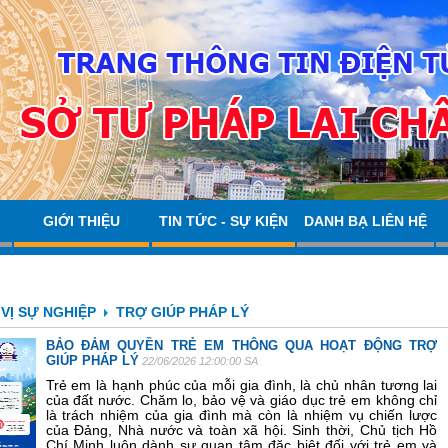
GIỚI THIỆU
TIN TỨC - SỰ KIỆN
DANH BẠ LIÊN HỆ
VỊ SỰ NGHIỆP
TRỢ GIÚP PHÁP LÝ
BẢO ĐẢM QUYỀN TRẺ EM THÔNG QUA HOẠT ĐỘNG TRỢ
GIÚP PHÁP LÝ
22/06/2026 12:00:00 SA
Trẻ em là hạnh phúc của mỗi gia đình, là chủ nhân tương lai
của đất nước. Chăm lo, bảo vệ và giáo dục trẻ em không chỉ
là trách nhiệm của gia đình mà còn là nhiệm vụ chiến lược
của Đảng, Nhà nước và toàn xã hội. Sinh thời, Chủ tịch Hồ
Chí Minh luôn dành sự quan tâm đặc biệt đối với trẻ em và