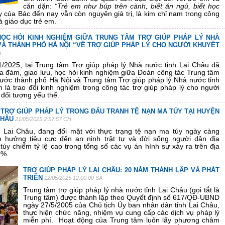
căn dặn:
“Trẻ em như búp trên cành, biết ăn ngủ, biết học
 của Bác đến nay vẫn còn nguyên giá trị, là kim chỉ nam trong công
à giáo dục trẻ em.
HỌC HỎI KINH NGHIỆM GIỮA TRUNG TÂM TRỢ GIÚP PHÁP LÝ NHÀ
VÀ THÀNH PHỐ HÀ NỘI “VỀ TRỢ GIÚP PHÁP LÝ CHO NGƯỜI KHUYẾT
A
/2025, tại Trung tâm Trợ giúp pháp lý Nhà nước tỉnh Lai Châu đã
ọa đàm, giao lưu, học hỏi kinh nghiệm giữa Đoàn công tác Trung tâm
nước thành phố Hà Nội và Trung tâm Trợ giúp pháp lý Nhà nước tỉnh
m là trao đổi kinh nghiệm trong công tác trợ giúp pháp lý cho người
 đối tượng yếu thế.
TRỢ GIÚP PHÁP LÝ TRONG ĐẤU TRANH TỆ NẠN MA TÚY TẠI HUYỆN
CHÂU
21/05/2025 2:57:57 CH
 Lai Châu, đang đối mặt với thực trạng tệ nạn ma túy ngày càng
h hưởng tiêu cực đến an ninh trật tự và đời sống người dân địa
y chiếm tỷ lệ cao trong tổng số các vụ án hình sự xảy ra trên địa
0%.
TRỢ GIÚP PHÁP LÝ LAI CHÂU: 20 NĂM THÀNH LẬP VÀ PHÁT
TRIỂN
12/05/2025 12:00:00 SA
Trung tâm trợ giúp pháp lý nhà nước tỉnh Lai Châu (gọi tắt là
Trung tâm) được thành lập theo Quyết định số 617/QĐ-UBND
ngày 27/5/2005 của Chủ tịch Ủy ban nhân dân tỉnh Lai Châu,
thực hiện chức năng, nhiệm vụ cung cấp các dịch vụ pháp lý
miễn phí.
Hoạt động của Trung tâm luôn lấy phương châm