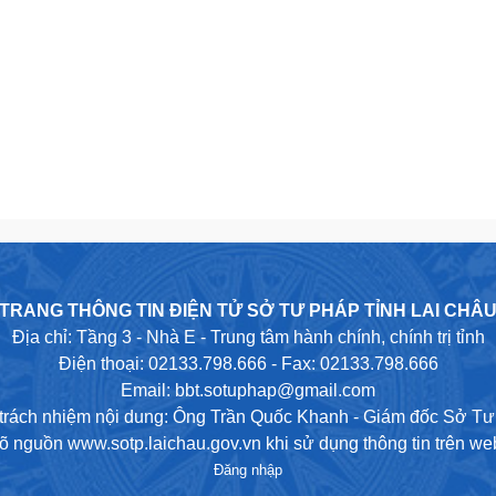
TRANG THÔNG TIN ĐIỆN TỬ SỞ TƯ PHÁP TỈNH LAI CHÂ
Địa chỉ: Tầng 3 - Nhà E - Trung tâm hành chính, chính trị tỉnh
Điện thoại: 02133.798.666 - Fax: 02133.798.666
Email: bbt.sotuphap@gmail.com
trách nhiệm nội dung: Ông Trần Quốc Khanh - Giám đốc Sở T
rõ nguồn www.sotp.laichau.gov.vn khi sử dụng thông tin trên web
Đăng nhập