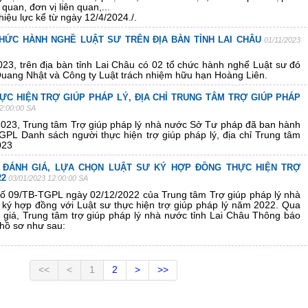
quan, đơn vị liên quan,...
iệu lực kể từ ngày 12/4/2024./.
HỨC HÀNH NGHỀ LUẬT SƯ TRÊN ĐỊA BÀN TỈNH LAI CHÂU
01/11/2023
23, trên địa bàn tỉnh Lai Châu có 02 tổ chức hành nghể Luật sư đó
Quang Nhật và Công ty Luật trách nhiệm hữu hạn Hoàng Liên.
C HIỆN TRỢ GIÚP PHÁP LÝ, ĐỊA CHỈ TRUNG TÂM TRỢ GIÚP PHÁP
2:00:00 SA
023, Trung tâm Trợ giúp pháp lý nhà nước Sở Tư pháp đã ban hành
PL Danh sách người thực hiện trợ giúp pháp lý, địa chỉ Trung tâm
023
 ĐÁNH GIÁ, LỰA CHỌN LUẬT SƯ KÝ HỢP ĐỒNG THỰC HIỆN TRỢ
22
03/01/2023 12:00:00 SA
ố 09/TB-TGPL ngày 02/12/2022 của Trung tâm Trợ giúp pháp lý nhà
 ký hợp đồng với Luật sư thực hiện trợ giúp pháp lý năm 2022. Qua
 giá, Trung tâm trợ giúp pháp lý nhà nước tỉnh Lai Châu Thông báo
 hồ sơ như sau:
<<
<
1
2
>
>>