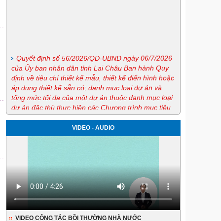
Quyết định số 56/2026/QĐ-UBND ngày 06/7/2026
của Ủy ban nhân dân tỉnh Lai Châu Ban hành Quy
định về tiêu chí thiết kế mẫu, thiết kế điển hình hoặc
áp dụng thiết kế sẵn có; danh mục loại dự án và
tổng mức tối đa của một dự án thuộc danh mục loại
dự án đặc thù thực hiện các Chương trình mục tiêu
quốc gia giai đoạn 2026-2030 trên địa bàn tỉnh Lai
Châu
VIDEO - AUDIO
Nghị định số 163/2026/NĐ-CP ngày 15/5/2026 của
Chính phủ quy định chi tiết và hướng dẫn thi hành
một số điều của Luật Phòng, chống ma túy
Lịch tiếp công dân định kỳ tháng 7 của Giám đốc
Sở
Lịch tiếp công dân thường xuyên tháng 7 của Sở
Tư pháp
Lịch tiếp công dân thường xuyên tháng 7 của
Trung tâm trợ giúp pháp lý nhà nước
VIDEO CÔNG TÁC BỒI THƯỜNG NHÀ NƯỚC
Quyế định 44/2026/QĐ-UBND ngày 20/6/2026