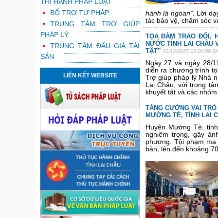
THI HÀNH PHÁP LUẬT
BỔ TRỢ TƯ PHÁP
hành là ngoan”.
Lời dạy
tác bảo vệ, chăm sóc v
TRUNG TÂM TRỢ GIÚP
PHÁP LÝ
TỌA ĐÀM TRAO ĐỔI, 
NƯỚC TỈNH LAI CHÂU 
TRUNG TÂM ĐẤU GIÁ TÀI
TẬT”
01/12/2025 12:00:00 S
SẢN
Ngày 27 và ngày 28/11
diễn ra chương trình t
LIÊN KẾT WEBSITE
Trợ giúp pháp lý Nhà 
Lai Châu, với trọng tâ
khuyết tật và các nhóm
TĂNG CƯỜNG VAI TRÒ 
MƯỜNG TÈ, TỈNH LAI 
Huyện Mường Tè, tỉnh
nghiêm trọng, gây ản
phương. Tội phạm ma tú
bàn, lên đến khoảng 7