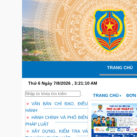
TRANG CHỦ
Thứ 6 Ngày 7/8/2026 , 3:21:11 AM
TRANG CHỦ
ĐƠN 
VĂN BẢN CHỈ ĐẠO, ĐIỀU
HÀNH
HÀNH CHÍNH VÀ PHỔ BIẾN
PHÁP LUẬT
XÂY DỰNG, KIỂM TRA VÀ