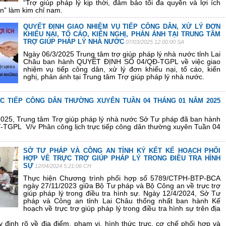
“Trợ giúp pháp lý kịp thời, đảm bảo tối đa quyền và lợi ích
n” làm kim chỉ nam.
QUYẾT ĐỊNH GIAO NHIỆM VỤ TIẾP CÔNG DÂN, XỬ LÝ ĐƠN
KHIẾU NẠI, TỐ CÁO, KIẾN NGHỊ, PHẢN ÁNH TẠI TRUNG TÂM
TRỢ GIÚP PHÁP LÝ NHÀ NƯỚC
07/03/2025 12:00:00 SA
Ngày 06/3/2025 Trung tâm trợ giúp pháp lý nhà nước tỉnh Lai
Châu ban hành
QUYẾT ĐỊNH SỐ 04/QĐ-TGPL
về việc
giao
nhiệm vụ tiếp công dân, xử lý đơn khiếu nại, tố cáo, kiến
nghị, phản ánh tại Trung tâm Trợ giúp pháp lý nhà nước.
C TIẾP CÔNG DÂN THƯỜNG XUYÊN TUẦN 04 THÁNG 01 NĂM 2025
025, Trung tâm Trợ giúp pháp lý nhà nước Sở Tư pháp đã ban hành
TGPL V/v Phân công lịch trực tiếp công dân thường xuyên Tuần 04
SỞ TƯ PHÁP VÀ CÔNG AN TỈNH KÝ KẾT KẾ HOẠCH PHỐI
HỢP VỀ TRỰC TRỢ GIÚP PHÁP LÝ TRONG ĐIỀU TRA HÌNH
SỰ
12/04/2024 5:21:06 CH
Thực hiện Chương trình phối hợp số 5789/CTPH-BTP-BCA
ngày 27/11/2023 giữa Bộ Tư pháp và Bộ Công an về trực trợ
giúp pháp lý trong điều tra hình sự. Ngày 12/4/2024, Sở Tư
pháp và Công an tỉnh Lai Châu thống nhất ban hành Kế
hoạch về trực trợ giúp pháp lý trong điều tra hình sự trên địa
 định rõ về địa điểm, phạm vi, hình thức trực, cơ chế phối hợp và