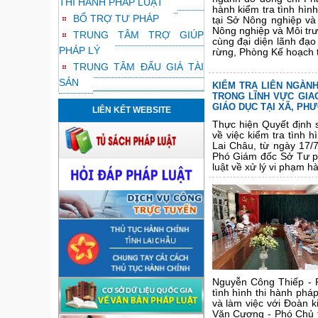
THI HÀNH PHÁP LUẬT
hành kiểm tra tình hìn
BỔ TRỢ TƯ PHÁP
tại Sở Nông nghiệp và
Nông nghiệp và Môi tr
TRUNG TÂM TRỢ GIÚP
cùng đại diện lãnh đạ
PHÁP LÝ
rừng, Phòng Kế hoạch t
TRUNG TÂM ĐẤU GIÁ TÀI
SẢN
KIỂM TRA LIÊN NGÀNH
TRONG LĨNH VỰC GIA
GIÁO DỤC TẠI XÃ, PH
LIÊN KẾT WEBSITE
Thực hiện Quyết định
về việc kiểm tra tình h
Lai Châu, từ ngày 17/
Phó Giám đốc Sở Tư ph
luật về xử lý vi phạm h
Nguyễn Công Thiếp - 
tình hình thi hành phá
và làm việc với Đoàn 
Văn Cương - Phó Chủ t