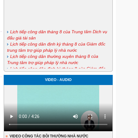
Lịch tiếp công dân tháng 8 của Trung tâm Dịch vụ
đấu giá tài sản
Lịch tiếp công dân định kỳ tháng 8 của Giám đốc
trung tâm trợ giúp pháp lý nhà nước
Lịch tiếp công dân thường xuyên tháng 8 của
Trung tâm trợ giúp pháp lý nhà nước
Lịch tiếp công dân định kỳ tháng 8 của Giám đốc
Sở Tư pháp
Lịch tiếp công dân thường xuyên tháng 8 của Sở
VIDEO - AUDIO
Tư pháp
Quyết định số 56/2026/QĐ-UBND ngày 06/7/2026
của Ủy ban nhân dân tỉnh Lai Châu Ban hành Quy
định về tiêu chí thiết kế mẫu, thiết kế điển hình hoặc
áp dụng thiết kế sẵn có; danh mục loại dự án và
tổng mức tối đa của một dự án thuộc danh mục loại
dự án đặc thù thực hiện các Chương trình mục tiêu
quốc gia giai đoạn 2026-2030 trên địa bàn tỉnh Lai
Châu
VIDEO CÔNG TÁC BỒI THƯỜNG NHÀ NƯỚC