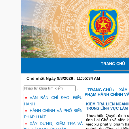
TRANG CHỦ
Chủ nhật Ngày 9/8/2026 , 11:55:35 AM
TRANG CHỦ
XÂY 
PHẠM HÀNH CHÍNH VÀ
VĂN BẢN CHỈ ĐẠO, ĐIỀU
HÀNH
KIỂM TRA LIÊN NGÀNH
TRONG LĨNH VỰC LÂM 
HÀNH CHÍNH VÀ PHỔ BIẾN
Thực hiện Quyết định 
PHÁP LUẬT
tỉnh Lai Châu về việc 
XÂY DỰNG, KIỂM TRA VÀ
việc xử phạt vi phạm h
ngành do đồng chí Ph