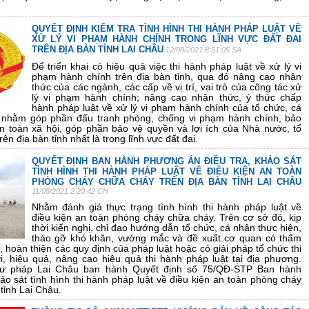
QUYẾT ĐỊNH KIỂM TRA TÌNH HÌNH THI HÀNH PHÁP LUẬT VỀ
XỬ LÝ VI PHẠM HÀNH CHÍNH TRONG LĨNH VỰC ĐẤT ĐAI
TRÊN ĐỊA BÀN TỈNH LAI CHÂU
12/08/2021 8:51:05 SA
Để triển khai có hiệu quả việc thi hành pháp luật về xử lý vi
phạm hành chính trên địa bàn tỉnh, qua đó nâng cao nhận
thức của các ngành, các cấp về vị trí, vai trò của công tác xử
lý vi phạm hành chính; nâng cao nhận thức, ý thức chấp
hành pháp luật về xử lý vi phạm hành chính của tổ chức, cá
h nhằm góp phần đấu tranh phòng, chống vi phạm hành chính, bảo
an toàn xã hội, góp phần bảo vệ quyền và lợi ích của Nhà nước, tổ
n địa bàn tỉnh nhất là trong lĩnh vực đất đai.
QUYẾT ĐỊNH BAN HÀNH PHƯƠNG ÁN ĐIỀU TRA, KHẢO SÁT
TÌNH HÌNH THI HÀNH PHÁP LUẬT VỀ ĐIỀU KIỆN AN TOÀN
PHÒNG CHÁY CHỮA CHÁY TRÊN ĐỊA BÀN TỈNH LAI CHÂU
11/08/2021 2:20:42 CH
Nhằm đánh giá thực trạng tình hình thi hành pháp luật về
điều kiện an toàn phòng cháy chữa cháy. Trên cơ sở đó, kịp
thời kiến nghị, chỉ đạo hướng dẫn tổ chức, cá nhân thực hiện,
tháo gỡ khó khăn, vướng mắc và đề xuất cơ quan có thẩm
 hoàn thiện các quy định của pháp luật hoặc có giải pháp tổ chức thi
i, hiệu quả, nâng cao hiệu quả thi hành pháp luật tại địa phương.
Tư pháp Lai Châu ban hành Quyết định số 75/QĐ-STP Ban hành
ảo sát tình hình thi hành pháp luật về điều kiện an toàn phòng cháy
tỉnh Lai Châu.