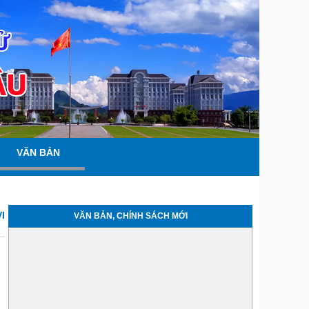
VĂN BẢN
I
VĂN BẢN, CHÍNH SÁCH MỚI