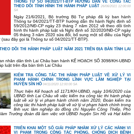
THÔNG TƯ SỐ 04/2021/TT-BTP HƯỚNG DẪN VỀ CÔNG TÁC
THEO DÕI TÌNH HÌNH THI HÀNH PHÁP LUẬT
26/06/2021 12:00:00
SA
Ngày 21/6/2021, Bộ trưởng Bộ Tư pháp đã ký ban hành
Thông tư 04/2021/TT-BTP hướng dẫn thi hành Nghị định số
59/2012/NĐ-CP ngày 23 tháng 7 năm 2012 về theo dõi tình
hình thi hành pháp luật và Nghị định số 32/2020/NĐ-CP ngày
05 tháng 3 năm 2020 sửa đổi, bổ sung một số điều của Nghị
(sau đây gọi là Thông tư số 04/2021/TT-BTP).
HEO DÕI THI HÀNH PHÁP LUẬT NĂM 2021 TRÊN ĐỊA BÀN TỈNH LAI
an nhân dân tỉnh Lai Châu ban hành
KẾ HOẠCH SỐ 3098/KH-UBND
áp luật trên địa bàn tỉnh Lai Châu
KIỂM TRA CÔNG TÁC THI HÀNH PHÁP LUẬT VỀ XỬ LÝ VI
PHẠM HÀNH CHÍNH TRONG LĨNH VỰC LÂM NGHIỆP TẠI
HUYỆN SÌN HỒ
04/11/2020 12:00:00 SA
Thực hiện Kế hoạch số 1171/KH-UBND, ngày 10/6/2020 của
UBND tỉnh Lai Châu về việc kiểm tra công tác thi hành pháp
luật về xử lý vi phạm hành chính năm 2020, Đoàn kiểm tra
công tác thi hành pháp luật về xử lý vi phạm hành chính trong
lĩnh vực lâm nghiệp do đồng chí Nguyễn Công Thiếp, Phó
làm Trưởng đoàn đã làm việc với UBND huyện Sìn Hồ và Hạt kiểm
TRIỂN KHAI MỘT SỐ GIẢI PHÁP NHẰM XỬ LÝ CÁC HÀNH VI
VI PHẠM TRONG CÔNG TÁC PHÒNG, CHỐNG DỊCH BỆNH