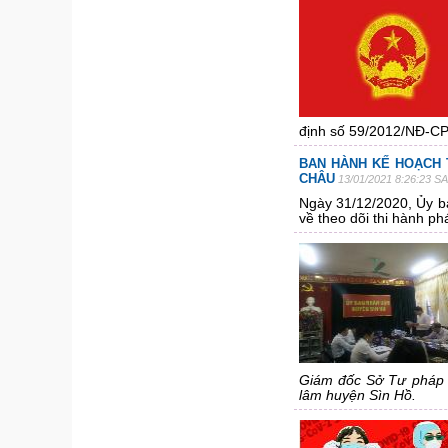
định số 59/2012/NĐ-CP 
BAN HÀNH KẾ HOẠCH T
CHÂU
13/01/2021 8:26:23 SA
Ngày 31/12/2020, Ủy b
về theo dõi thi hành ph
Giám đốc Sở Tư pháp 
lâm huyện Sìn Hồ.