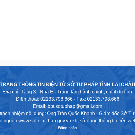
TRANG THÔNG TIN ĐIỆN TỬ SỞ TƯ PHÁP TỈNH LAI CHÂ
Địa chỉ: Tầng 3 - Nhà E - Trung tâm hành chính, chính trị tỉnh
Điện thoại: 02133.798.666 - Fax: 02133.798.666
Email: bbt.sotuphap@gmail.com
trách nhiệm nội dung: Ông Trần Quốc Khanh - Giám đốc Sở T
rõ nguồn www.sotp.laichau.gov.vn khi sử dụng thông tin trên web
Đăng nhập