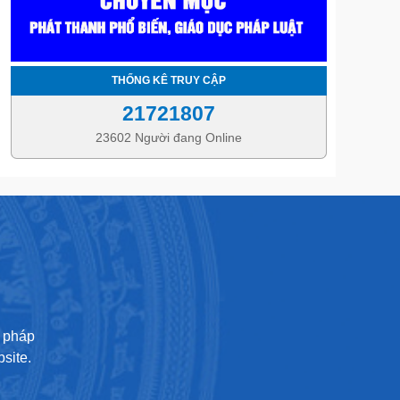
THỐNG KÊ TRUY CẬP
21721807
23602 Người đang Online
U
ư pháp
site.