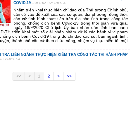
COVID-19
22/09/2020 12:00:00 SA
Nhằm triển khai thực hiện chỉ đạo của Thủ tướng Chính phủ,
căn cứ vào đề xuất của các cơ quan, địa phương; đồng thời,
căn cứ tình hình thực tiễn trên địa bàn tỉnh trong công tác
phòng, chống dịch bệnh Covid-19 trong thời gian vừa qua,
ngày 18/9/2020 Chủ tịch Ủy ban nhân dân tỉnh ban hành
-TH triển khai một số giải pháp nhằm xử lý các hành vi vi phạm
chống dịch bệnh Covid-19 trong đó chỉ đạo các sở, ban ngành tỉnh,
uyện, thành phố căn cứ theo chức năng, nhiệm vụ thực hiện tốt một
 TRA LIÊN NGÀNH THỰC HIỆN KIỂM TRA CÔNG TÁC THI HÀNH PHÁP
0 12:00:00 SA
<<
<
1
2
>
>>