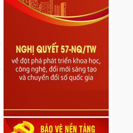
Nghị quyết Quy định nội dung, mức chi và các điều
kiện bảo đảm hoạt động của Hội đồng nhân dân các
cấp tỉnh Lai Châu