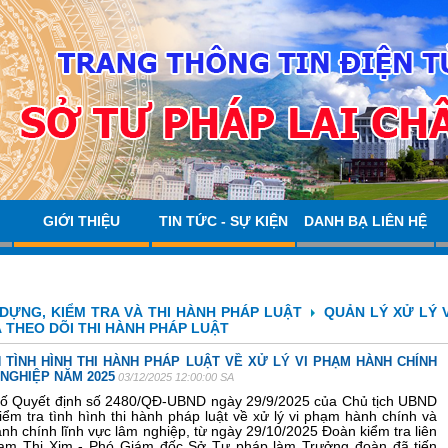
GIỚI THIỆU
TIN TỨC - SỰ KIỆN
DANH BẠ LIÊN HỆ
DỰNG, KIỂM TRA VÀ THI HÀNH PHÁP LUẬT
QUẢN LÝ XỬ LÝ V
 THEO DÕI THI HÀNH PHÁP LUẬT
 TÌNH HÌNH THI HÀNH PHÁP LUẬT VỀ XỬ LÝ VI PHẠM HÀNH CHÍNH
NGHIỆP NĂM 2025
03/12/2025 12:00:00 SA
số Quyết định số 2480/QĐ-UBND ngày 29/9/2025 của Chủ tịch UBND
kiểm tra tình hình thi hành pháp luật về xử lý vi phạm hành chính và
ành chính lĩnh vực lâm nghiệp, từ ngày 29/10/2025 Đoàn kiểm tra liên
ạm Thị Xim - Phó Giám đốc Sở Tư pháp làm Trưởng đoàn đã tiến