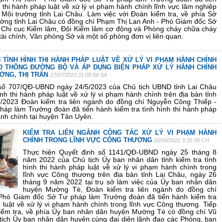
h thi hành pháp luật về xử lý vi phạm hành chính lĩnh vực lâm nghiệp
 Môi trường tỉnh Lai Châu. Làm việc với Đoàn kiểm tra, về phía Sở
ường tỉnh Lai Châu có đồng chí Phạm Thị Lan Anh - Phó Giám đốc Sở
o Chi cục Kiểm lâm, Đội Kiểm lâm cơ động và Phòng cháy chữa cháy
ài chính, Văn phòng Sở và một số phòng đơn vị liên quan.
 TÌNH HÌNH THI HÀNH PHÁP LUẬT VỀ XỬ LÝ VI PHẠM HÀNH CHÍNH
O THÔNG ĐƯỜNG BỘ VÀ ÁP DỤNG BIỆN PHÁP XỬ LÝ HÀNH CHÍNH
ƯỜNG, THỊ TRẤN
27/07/2023 11:09:56 SA
 số 707/QĐ-UBND ngày 24/5/2023 của Chủ tịch UBND tỉnh Lai Châu
ình thi hành pháp luật về xử lý vi phạm hành chính trên địa bàn tỉnh
7/2023 Đoàn kiểm tra liên ngành do đồng chí Nguyễn Công Thiếp -
áp làm Trưởng đoàn đã tiến hành kiểm tra tình hình thi hành pháp
ành chính tại huyện Tân Uyên.
KIỂM TRA LIÊN NGÀNH CÔNG TÁC XỬ LÝ VI PHẠM HÀNH
CHÍNH TRONG LĨNH VỰC CÔNG THƯƠNG
26/09/2022 3:35:39 CH
Thực hiện Quyết định số 1141/QĐ-UBND ngày 25 tháng 8
năm 2022 của Chủ tịch Ủy ban nhân dân tỉnh kiểm tra tình
hình thi hành pháp luật về xử lý vi phạm hành chính trong
lĩnh vực Công thương trên địa bàn tỉnh Lai Châu, ngày 26
tháng 9 năm 2022 tại trụ sở làm việc của Ủy ban nhân dân
huyện Mường Tè, Đoàn kiểm tra liên ngành do đồng chí
Phó Giám đốc Sở Tư pháp làm Trưởng đoàn đã tiến hành kiểm tra
p luật về xử lý vi phạm hành chính trong lĩnh vực Công thương. Tiếp
kiểm tra, về phía Ủy ban nhân dân huyện Mường Tè có đồng chí Vũ
ịch Ủy ban nhân dân huyện cùng đại diện lãnh đạo các Phòng, ban