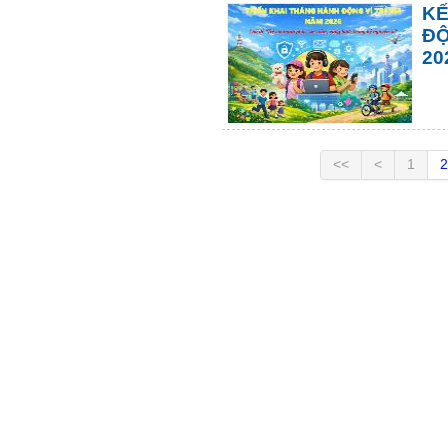
KẾ
ĐỘ
20
<<
<
1
2