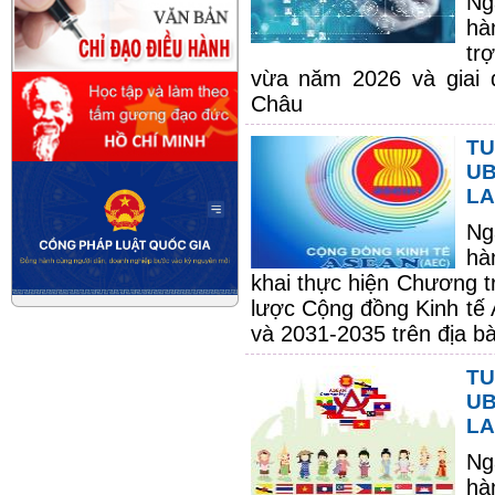
Ng
hà
tr
vừa năm 2026 và giai đ
Châu
TU
UB
LA
Ng
hà
khai thực hiện Chương t
lược Cộng đồng Kinh tế 
và 2031-2035 trên địa bà
TU
UB
LA
Ng
hà