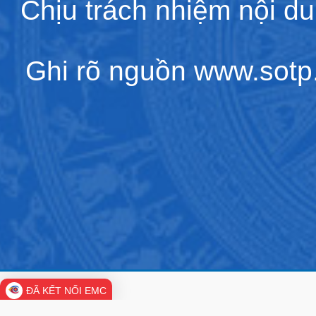
Chịu trách nhiệm nội d
Ghi rõ nguồn www.sotp.l
ĐÃ KẾT NỐI EMC