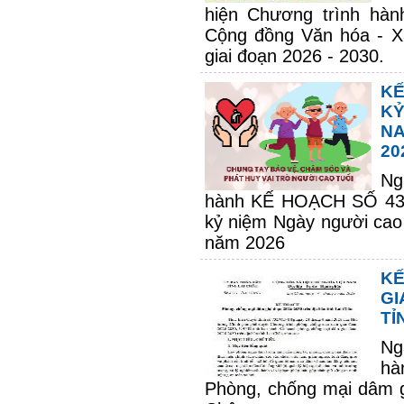
hiện Chương trình hàn
Cộng đồng Văn hóa - Xã
giai đoạn 2026 - 2030.
KẾ
KỶ
NA
20
Ng
hành
KẾ HOẠCH SỐ 43
kỷ niệm Ngày người cao 
năm 2026
K
GI
TỈ
Ng
hà
Phòng, chống mại dâm gi