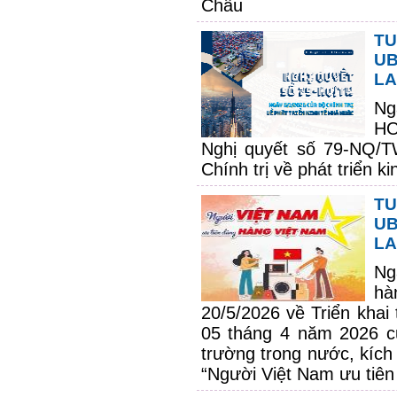
Châu
TU
UB
LA
Ng
HO
Nghị quyết số 79-NQ/
Chính trị về phát triển k
TU
UB
LA
Ng
hà
20/5/2026 về Triển khai
05 tháng 4 năm 2026 củ
trường trong nước, kích
“Người Việt Nam ưu tiên