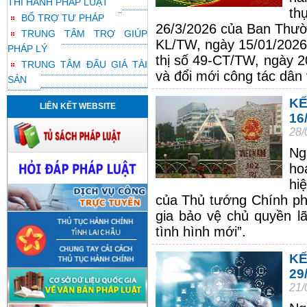
THI HÀNH PHÁP LUẬT
th
BỔ TRỢ TƯ PHÁP
26/3/2026 của Ban Thườn
TRUNG TÂM TRỢ GIÚP
KL/TW, ngày 15/01/2026 
PHÁP LÝ
thị số 49-CT/TW, ngày 2
TRUNG TÂM ĐẤU GIÁ TÀI
và đổi mới công tác dân
SẢN
K
LIÊN KẾT WEBSITE
16
28/
Ng
ho
hi
của Thủ tướng Chính ph
gia bảo vệ chủ quyền lã
tình hình mới”.
K
29
21/