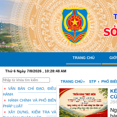
TRANG CHỦ
GIỚ
Thứ 6 Ngày 7/8/2026 , 10:28:49 AM
TRANG CHỦ
STP
PHỔ BIẾ
VĂN BẢN CHỈ ĐẠO, ĐIỀU
KẾ
HÀNH
CỦ
HÀNH CHÍNH VÀ PHỔ BIẾN
28/
PHÁP LUẬT
Ng
XÂY DỰNG, KIỂM TRA VÀ
hà