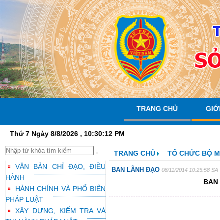
TRANG CHỦ
GIỚ
Thứ 7 Ngày 8/8/2026 , 10:30:13 PM
TRANG CHỦ
TỔ CHỨC BỘ 
VĂN BẢN CHỈ ĐẠO, ĐIỀU
BAN LÃNH ĐẠO
08/11/2014 10:25:58 SA
HÀNH
BAN
HÀNH CHÍNH VÀ PHỔ BIẾN
PHÁP LUẬT
XÂY DỰNG, KIỂM TRA VÀ