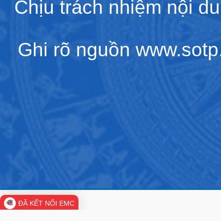
Chịu trách nhiệm nội d
Ghi rõ nguồn www.sotp.l
ĐÃ KẾT NỐI EMC