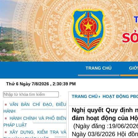
TRANG CHỦ
GIỚ
Thứ 6 Ngày 7/8/2026 , 2:30:39 PM
TRANG CHỦ
HOẠT ĐỘNG PB
VĂN BẢN CHỈ ĐẠO, ĐIỀU
Nghị quyết Quy định n
HÀNH
đảm hoạt động của Hội
HÀNH CHÍNH VÀ PHỔ BIẾN
PHÁP LUẬT
(Ngày đăng :19/06/202
XÂY DỰNG, KIỂM TRA VÀ
Ngày 03/6/2026 Hội đồn