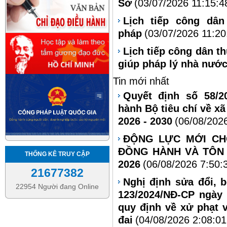
Sở
(03/07/2026 11:15:4
Lịch tiếp công dâ
pháp
(03/07/2026 11:20
Lịch tiếp công dân t
giúp pháp lý nhà nướ
Tin mới nhất
Quyết định số 58/2
hành Bộ tiêu chí về xã
2026 - 2030
(06/08/202
ĐỘNG LỰC MỚI CH
ĐỒNG HÀNH VÀ TÔN 
THỐNG KÊ TRUY CẬP
2026
(06/08/2026 7:50:
21677382
Nghị định sửa đổi, 
22954 Người đang Online
123/2024/NĐ-CP ngày
quy định về xử phạt 
đai
(04/08/2026 2:08:0