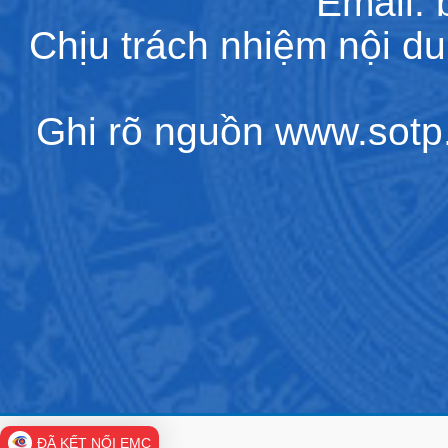
Email:
Chịu trách nhiệm nội d
Ghi rõ nguồn www.sotp.l
ĐÃ KẾT NỐI EMC