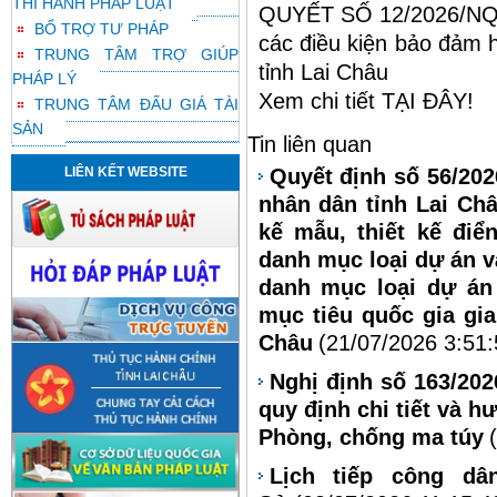
THI HÀNH PHÁP LUẬT
QUYẾT SỐ 12/2026/N
BỔ TRỢ TƯ PHÁP
các điều kiện bảo đảm 
TRUNG TÂM TRỢ GIÚP
tỉnh Lai Châu
PHÁP LÝ
Xem chi tiết
TẠI ĐÂY
!
TRUNG TÂM ĐẤU GIÁ TÀI
SẢN
Tin liên quan
LIÊN KẾT WEBSITE
Quyết định số 56/20
nhân dân tỉnh Lai Châ
kế mẫu, thiết kế điể
danh mục loại dự án v
danh mục loại dự án
mục tiêu quốc gia gia
Châu
(21/07/2026 3:51
Nghị định số 163/20
quy định chi tiết và h
Phòng, chống ma túy
Lịch tiếp công d