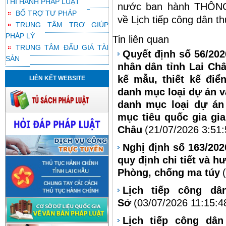
THI HÀNH PHÁP LUẬT
nước ban hành
THÔNG
BỔ TRỢ TƯ PHÁP
về Lịch tiếp công dân 
TRUNG TÂM TRỢ GIÚP
PHÁP LÝ
Tin liên quan
TRUNG TÂM ĐẤU GIÁ TÀI
Quyết định số 56/20
SẢN
nhân dân tỉnh Lai Châ
kế mẫu, thiết kế điể
LIÊN KẾT WEBSITE
danh mục loại dự án v
danh mục loại dự án
mục tiêu quốc gia gia
Châu
(21/07/2026 3:51
Nghị định số 163/20
quy định chi tiết và h
Phòng, chống ma túy
Lịch tiếp công d
Sở
(03/07/2026 11:15:4
Lịch tiếp công dâ