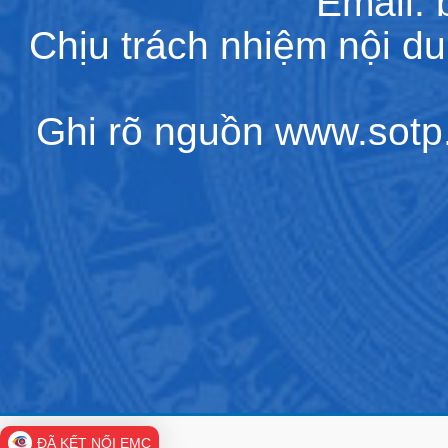
Email:
Chịu trách nhiệm nội d
Ghi rõ nguồn www.sotp.l
ĐÃ KẾT NỐI EMC