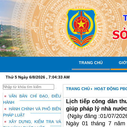
TRANG CHỦ
GIỚ
Thứ 5 Ngày 6/8/2026 , 7:04:34 AM
TRANG CHỦ
HOẠT ĐỘNG PB
VĂN BẢN CHỈ ĐẠO, ĐIỀU
Lịch tiếp công dân t
HÀNH
giúp pháp lý nhà nướ
HÀNH CHÍNH VÀ PHỔ BIẾN
PHÁP LUẬT
(Ngày đăng :01/07/202
XÂY DỰNG, KIỂM TRA VÀ
Ngày 01 tháng 7 năm 