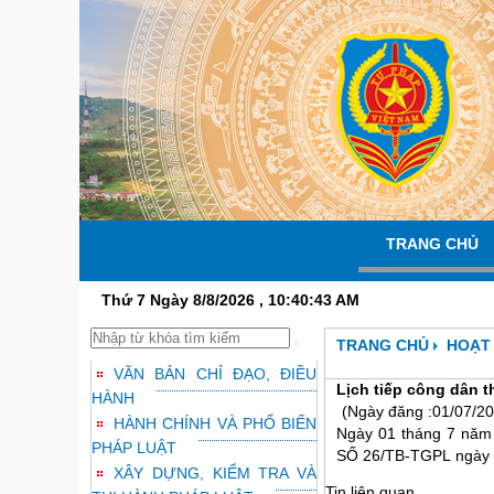
TRANG CHỦ
Thứ 7 Ngày 8/8/2026 , 10:40:44 AM
TRANG CHỦ
HOẠT
VĂN BẢN CHỈ ĐẠO, ĐIỀU
Lịch tiếp công dân 
HÀNH
(Ngày đăng :01/07/20
HÀNH CHÍNH VÀ PHỔ BIẾN
Ngày 01 tháng 7 năm 
PHÁP LUẬT
SỐ 26/TB-TGPL
ngày 
XÂY DỰNG, KIỂM TRA VÀ
Tin liên quan