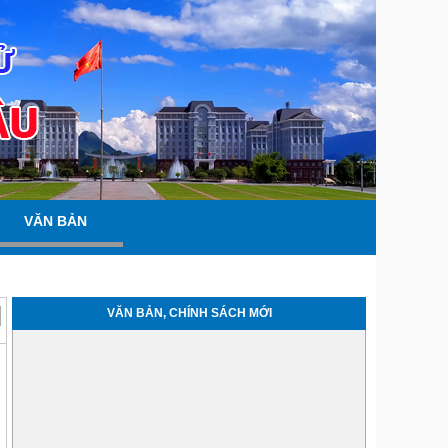
VĂN BẢN
VĂN BẢN, CHÍNH SÁCH MỚI