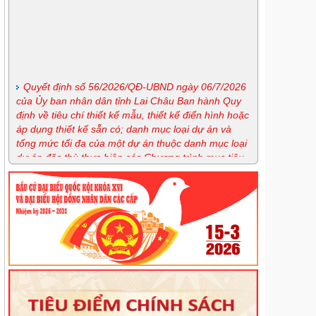
Quyết định số 56/2026/QĐ-UBND ngày 06/7/2026
của Ủy ban nhân dân tỉnh Lai Châu Ban hành Quy
định về tiêu chí thiết kế mẫu, thiết kế điển hình hoặc
áp dụng thiết kế sẵn có; danh mục loại dự án và
tổng mức tối đa của một dự án thuộc danh mục loại
dự án đặc thù thực hiện các Chương trình mục tiêu
quốc gia giai đoạn 2026-2030 trên địa bàn tỉnh Lai
Châu
Nghị định số 163/2026/NĐ-CP ngày 15/5/2026 của
Chính phủ quy định chi tiết và hướng dẫn thi hành
một số điều của Luật Phòng, chống ma túy
Lịch tiếp công dân định kỳ tháng 7 của Giám đốc
Sở
Lịch tiếp công dân thường xuyên tháng 7 của Sở
Tư pháp
Lịch tiếp công dân thường xuyên tháng 7 của
Trung tâm trợ giúp pháp lý nhà nước