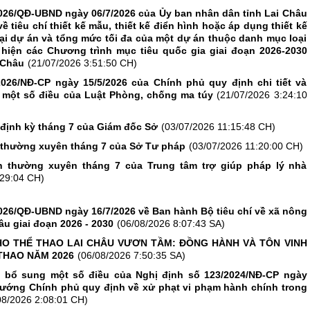
026/QĐ-UBND ngày 06/7/2026 của Ủy ban nhân dân tỉnh Lai Châu
 tiêu chí thiết kế mẫu, thiết kế điển hình hoặc áp dụng thiết kế
ại dự án và tổng mức tối đa của một dự án thuộc danh mục loại
hiện các Chương trình mục tiêu quốc gia giai đoạn 2026-2030
i Châu
(21/07/2026 3:51:50 CH)
2026/NĐ-CP ngày 15/5/2026 của Chính phủ quy định chi tiết và
 một số điều của Luật Phòng, chống ma túy
(21/07/2026 3:24:10
 định kỳ tháng 7 của Giám đốc Sở
(03/07/2026 11:15:48 CH)
n thường xuyên tháng 7 của Sở Tư pháp
(03/07/2026 11:20:00 CH)
n thường xuyên tháng 7 của Trung tâm trợ giúp pháp lý nhà
:29:04 CH)
026/QĐ-UBND ngày 16/7/2026 về Ban hành Bộ tiêu chí về xã nông
âu giai đoạn 2026 - 2030
(06/08/2026 8:07:43 SA)
O THỂ THAO LAI CHÂU VƯƠN TẦM: ĐỒNG HÀNH VÀ TÔN VINH
THAO NĂM 2026
(06/08/2026 7:50:35 SA)
, bổ sung một số điều của Nghị định số 123/2024/NĐ-CP ngày
tướng Chính phủ quy định về xử phạt vi phạm hành chính trong
08/2026 2:08:01 CH)