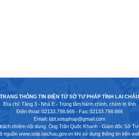
TRANG THÔNG TIN ĐIỆN TỬ SỞ TƯ PHÁP TỈNH LAI CHÂ
Địa chỉ: Tầng 3 - Nhà E - Trung tâm hành chính, chính trị tỉnh
Điện thoại: 02133.798.666 - Fax: 02133.798.666
Email: bbt.sotuphap@gmail.com
trách nhiệm nội dung: Ông Trần Quốc Khanh - Giám đốc Sở T
rõ nguồn www.sotp.laichau.gov.vn khi sử dụng thông tin trên web