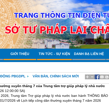
GIỚI THIỆU
TIN TỨC - SỰ KIỆN
DANH BẠ LIÊN HỆ
 ĐỘNG PBGDPL
VĂN BẢN, CHÍNH SÁCH MỚI
thường xuyên tháng 7 của Trung tâm trợ giúp pháp lý nhà nước
26 12:00:00 SA)
2026, Trung tâm Trợ giúp pháp lý nhà nước ban hành
THÔNG BÁO
01/7/2026 về Lịch tiếp công dân thường xuyên tháng 7 năm 2026