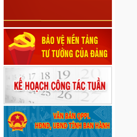
các Nghị quyết số 29/2017/NQ-HĐND ngày 08
tháng 12 năm 2017, số 21/2023/NQ-HĐND ngày 13
tháng 7 năm 2023, số 46/2024/NQ-HĐND ngày 30
tháng 9 năm 2024 của Hội đồng nhân dân tỉnh Lai
Châu
Nghị quyết về Sửa đổi, bổ sung một số điều của
Quy định mức chi tập huấn, bồi dưỡng giáo viên và
cán bộ quản lý cơ sở giáo dục để thực hiện chương
trình mới, sách giáo khoa mới giáo dục phổ thông
trên địa bàn tỉnh ban hành kèm theo Nghị quyết số
39/2022/NQ-HĐND ngày 20 tháng 9 năm 2022 của
Hội đồng nhân dân tỉnh; sửa đổi, bổ sung một số
điều của Nghị quyết số 82/2024/NQ-HĐND ngày 09
tháng 12 năm 2024 của Hội đồng nhân dân tỉnh quy
định mức chi đón tiếp, thăm hỏi, chúc mừng đối với
một số đối tượng do Ủy ban Mặt trận Tổ quốc Việt
Nam các cấp trên địa bàn tỉnh thực hiện
Nghị quyết về Quy định về mức thu và quản lý, sử
dụng kinh phí đóng góp của tổ chức, cá nhân khai
thác khoáng sản trên địa bàn tỉnh Lai Châu
Nghị định số 189/2026/NĐ-CP ngày 28/5/2026 của
Chính phủ về quy định về phát hành, phổ biến phim