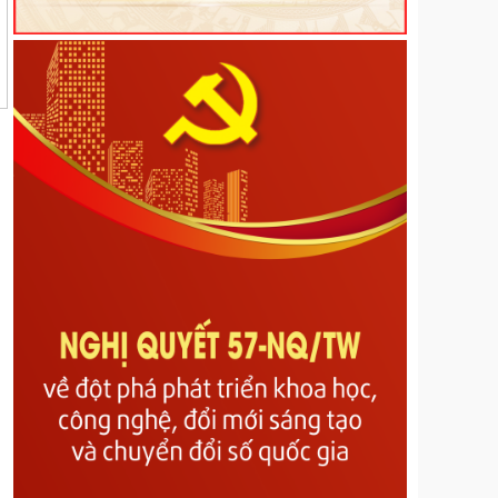
Quyế định 44/2026/QĐ-UBND ngày 20/6/2026
Quy định trình tự, thủ tục hành chính về đất đai trên
địa bàn tỉnh Lai Châu
Kế hoạch Tổ chức các hoạt động hưởng ứng Ngày
Dân số Thế giới năm 2026
Nghị Quyết về Quy định một số nội dung và mức
chi quản lý, thực hiện chương trình và nhiệm vụ, hỗ
trợ hoạt động khoa học, công nghệ và đổi mới sáng
tạo có sử dụng ngân sách nhà nước thuộc phạm vi
quản lý của tỉnh Lai Châu
Nghị quyết Quy định mức thu, miễn, giảm, thu,
nộp, quản lý và sử dụng các khoản phí, lệ phí thuộc
thẩm quyền quyết định của Hội đồng nhân dân tỉnh
Lai Châu
Nghị quyết Quy định nội dung, mức chi và các điều
kiện bảo đảm hoạt động của Hội đồng nhân dân các
cấp tỉnh Lai Châu
Nghị quyết về Bãi bỏ Nghị quyết số 07/2017/NQ-
HĐND ngày 14/7/2017 của Hội đồng nhân dân tỉnh
quy định mức trích từ các khoản thu hồi phát hiện
qua công tác thanh tra đã thực nộp vào ngân sách
nhà nước trên địa bàn tỉnh Lai Châu
Nghị quyết về Sửa đổi, bổ sung một số điều của