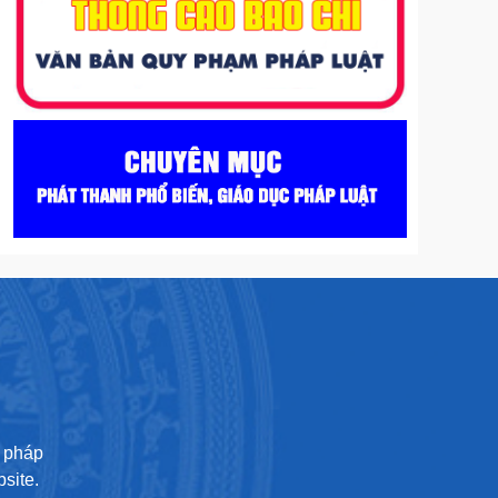
U
ư pháp
site.