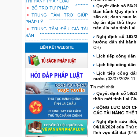
THI HÀNH PHÁP LUẬT
Quyết định số 56/2
BỔ TRỢ TƯ PHÁP
Ban hành Quy định về
TRUNG TÂM TRỢ GIÚP
sẵn có; danh mục lo
PHÁP LÝ
dự án đặc thù thực 
trên địa bàn tỉnh La
TRUNG TÂM ĐẤU GIÁ TÀI
SẢN
Nghị định số 163/
hướng dẫn thi hành
LIÊN KẾT WEBSITE
CH)
Lịch tiếp công dân
Lịch tiếp công dâ
Lịch tiếp công dâ
nước
(03/07/2026 11
Tin mới nhất
Quyết định số 58/2
thôn mới tỉnh Lai Ch
ĐỘNG LỰC MỚI CH
CÁC TÀI NĂNG THỂ 
Nghị định sửa đổi
04/10/2024 của Thủ 
lĩnh vực đất đai
(04/