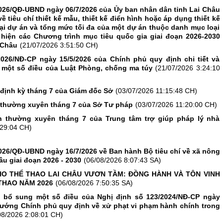
026/QĐ-UBND ngày 06/7/2026 của Ủy ban nhân dân tỉnh Lai Châu
 tiêu chí thiết kế mẫu, thiết kế điển hình hoặc áp dụng thiết kế
ại dự án và tổng mức tối đa của một dự án thuộc danh mục loại
hiện các Chương trình mục tiêu quốc gia giai đoạn 2026-2030
i Châu
(21/07/2026 3:51:50 CH)
2026/NĐ-CP ngày 15/5/2026 của Chính phủ quy định chi tiết và
 một số điều của Luật Phòng, chống ma túy
(21/07/2026 3:24:10
 định kỳ tháng 7 của Giám đốc Sở
(03/07/2026 11:15:48 CH)
n thường xuyên tháng 7 của Sở Tư pháp
(03/07/2026 11:20:00 CH)
n thường xuyên tháng 7 của Trung tâm trợ giúp pháp lý nhà
:29:04 CH)
026/QĐ-UBND ngày 16/7/2026 về Ban hành Bộ tiêu chí về xã nông
âu giai đoạn 2026 - 2030
(06/08/2026 8:07:43 SA)
O THỂ THAO LAI CHÂU VƯƠN TẦM: ĐỒNG HÀNH VÀ TÔN VINH
THAO NĂM 2026
(06/08/2026 7:50:35 SA)
, bổ sung một số điều của Nghị định số 123/2024/NĐ-CP ngày
tướng Chính phủ quy định về xử phạt vi phạm hành chính trong
08/2026 2:08:01 CH)