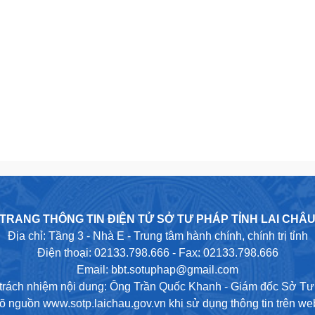
TRANG THÔNG TIN ĐIỆN TỬ SỞ TƯ PHÁP TỈNH LAI CHÂ
Địa chỉ: Tầng 3 - Nhà E - Trung tâm hành chính, chính trị tỉnh
Điện thoại: 02133.798.666 - Fax: 02133.798.666
Email: bbt.sotuphap@gmail.com
trách nhiệm nội dung: Ông Trần Quốc Khanh - Giám đốc Sở T
rõ nguồn www.sotp.laichau.gov.vn khi sử dụng thông tin trên web