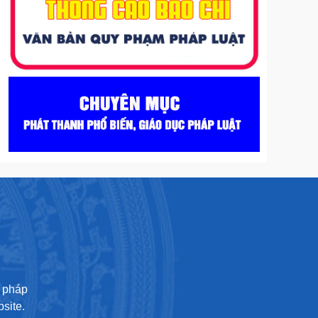
U
ư pháp
site.