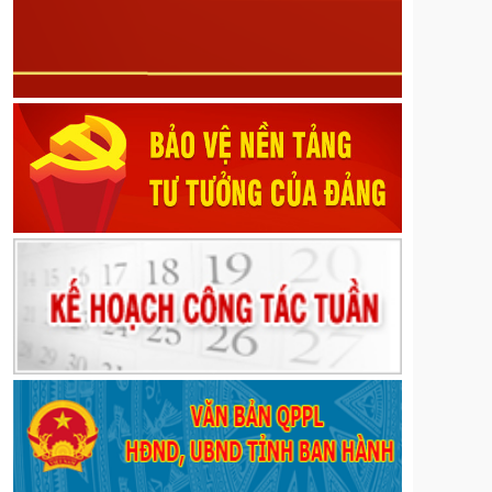
các Nghị quyết số 29/2017/NQ-HĐND ngày 08
tháng 12 năm 2017, số 21/2023/NQ-HĐND ngày 13
tháng 7 năm 2023, số 46/2024/NQ-HĐND ngày 30
tháng 9 năm 2024 của Hội đồng nhân dân tỉnh Lai
Châu
Nghị quyết về Sửa đổi, bổ sung một số điều của
Quy định mức chi tập huấn, bồi dưỡng giáo viên và
cán bộ quản lý cơ sở giáo dục để thực hiện chương
trình mới, sách giáo khoa mới giáo dục phổ thông
trên địa bàn tỉnh ban hành kèm theo Nghị quyết số
39/2022/NQ-HĐND ngày 20 tháng 9 năm 2022 của
Hội đồng nhân dân tỉnh; sửa đổi, bổ sung một số
điều của Nghị quyết số 82/2024/NQ-HĐND ngày 09
tháng 12 năm 2024 của Hội đồng nhân dân tỉnh quy
định mức chi đón tiếp, thăm hỏi, chúc mừng đối với
một số đối tượng do Ủy ban Mặt trận Tổ quốc Việt
Nam các cấp trên địa bàn tỉnh thực hiện
Nghị quyết về Quy định về mức thu và quản lý, sử
dụng kinh phí đóng góp của tổ chức, cá nhân khai
thác khoáng sản trên địa bàn tỉnh Lai Châu
Nghị định số 189/2026/NĐ-CP ngày 28/5/2026 của
Chính phủ về quy định về phát hành, phổ biến phim