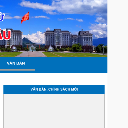
VĂN BẢN
VĂN BẢN, CHÍNH SÁCH MỚI