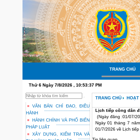
TRANG CHỦ
Thứ 6 Ngày 7/8/2026 , 10:53:38 PM
TRANG CHỦ
HOẠT
VĂN BẢN CHỈ ĐẠO, ĐIỀU
Lịch tiếp công dân 
HÀNH
(Ngày đăng :01/07/20
HÀNH CHÍNH VÀ PHỔ BIẾN
Ngày 01 tháng 7 nă
PHÁP LUẬT
01/7/2026 về Lịch tiế
XÂY DỰNG, KIỂM TRA VÀ
Tin liên quan