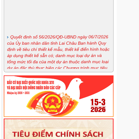
Quyết định số 56/2026/QĐ-UBND ngày 06/7/2026
của Ủy ban nhân dân tỉnh Lai Châu Ban hành Quy
định về tiêu chí thiết kế mẫu, thiết kế điển hình hoặc
áp dụng thiết kế sẵn có; danh mục loại dự án và
tổng mức tối đa của một dự án thuộc danh mục loại
dự án đặc thù thực hiện các Chương trình mục tiêu
quốc gia giai đoạn 2026-2030 trên địa bàn tỉnh Lai
Châu
Nghị định số 163/2026/NĐ-CP ngày 15/5/2026 của
Chính phủ quy định chi tiết và hướng dẫn thi hành
một số điều của Luật Phòng, chống ma túy
Lịch tiếp công dân định kỳ tháng 7 của Giám đốc
Sở
Lịch tiếp công dân thường xuyên tháng 7 của Sở
Tư pháp
Lịch tiếp công dân thường xuyên tháng 7 của
Trung tâm trợ giúp pháp lý nhà nước
Quyế định 44/2026/QĐ-UBND ngày 20/6/2026