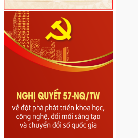
Quy định trình tự, thủ tục hành chính về đất đai trên
địa bàn tỉnh Lai Châu
Kế hoạch Tổ chức các hoạt động hưởng ứng Ngày
Dân số Thế giới năm 2026
Nghị Quyết về Quy định một số nội dung và mức
chi quản lý, thực hiện chương trình và nhiệm vụ, hỗ
trợ hoạt động khoa học, công nghệ và đổi mới sáng
tạo có sử dụng ngân sách nhà nước thuộc phạm vi
quản lý của tỉnh Lai Châu
Nghị quyết Quy định mức thu, miễn, giảm, thu,
nộp, quản lý và sử dụng các khoản phí, lệ phí thuộc
thẩm quyền quyết định của Hội đồng nhân dân tỉnh
Lai Châu
Nghị quyết Quy định nội dung, mức chi và các điều
kiện bảo đảm hoạt động của Hội đồng nhân dân các
cấp tỉnh Lai Châu
Nghị quyết về Bãi bỏ Nghị quyết số 07/2017/NQ-
HĐND ngày 14/7/2017 của Hội đồng nhân dân tỉnh
quy định mức trích từ các khoản thu hồi phát hiện
qua công tác thanh tra đã thực nộp vào ngân sách
nhà nước trên địa bàn tỉnh Lai Châu
Nghị quyết về Sửa đổi, bổ sung một số điều của