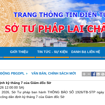
GIỚI THIỆU
TIN TỨC - SỰ KIỆN
DANH BẠ LIÊN HỆ
 ĐỘNG PBGDPL
VĂN BẢN, CHÍNH SÁCH MỚI
định kỳ tháng 7 của Giám đốc Sở
26 12:00:00 SA)
m 2026, Sở Tư pháp ban hành
THÔNG BÁO SỐ 1926/TB-STP
ngày
p công dân định kỳ tháng 7 của Giám đốc Sở