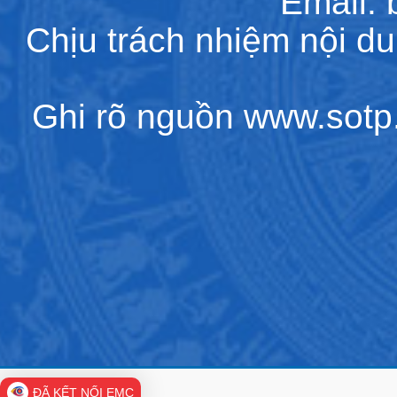
Email:
Chịu trách nhiệm nội d
Ghi rõ nguồn www.sotp.l
ĐÃ KẾT NỐI EMC