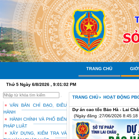
TRANG CHỦ
GIỚ
Thứ 5 Ngày 6/8/2026 , 9:01:03 PM
TRANG CHỦ
HOẠT ĐỘNG PB
VĂN BẢN CHỈ ĐẠO, ĐIỀU
Dự án cao tốc Bảo Hà - Lai Ch
HÀNH
(Ngày đăng :27/06/2026 8:45:18
HÀNH CHÍNH VÀ PHỔ BIẾN
PHÁP LUẬT
XÂY DỰNG, KIỂM TRA VÀ