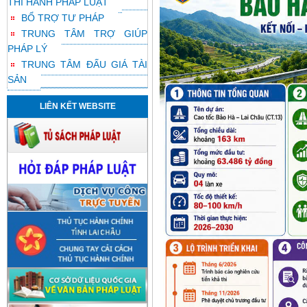
THI HÀNH PHÁP LUẬT
BỔ TRỢ TƯ PHÁP
TRUNG TÂM TRỢ GIÚP
PHÁP LÝ
TRUNG TÂM ĐẤU GIÁ TÀI
SẢN
LIÊN KẾT WEBSITE