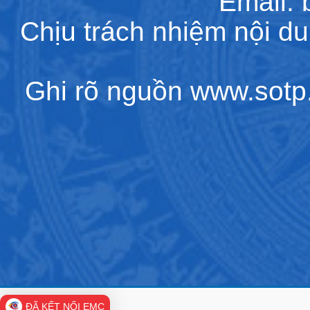
Email:
Chịu trách nhiệm nội d
Ghi rõ nguồn www.sotp.l
ĐÃ KẾT NỐI EMC