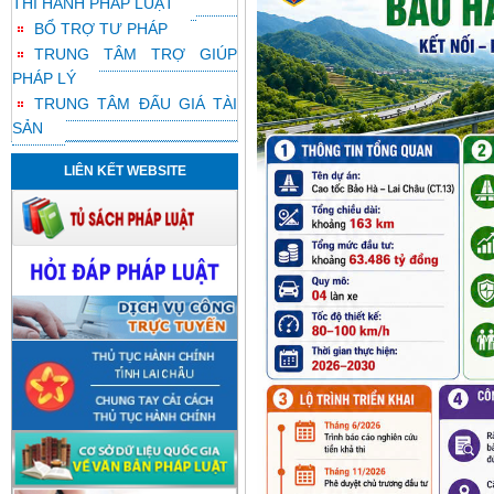
THI HÀNH PHÁP LUẬT
BỔ TRỢ TƯ PHÁP
TRUNG TÂM TRỢ GIÚP
PHÁP LÝ
TRUNG TÂM ĐẤU GIÁ TÀI
SẢN
LIÊN KẾT WEBSITE