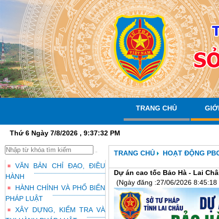
TRANG CHỦ
GIỚ
Thứ 6 Ngày 7/8/2026 , 9:37:33 PM
TRANG CHỦ
HOẠT ĐỘNG PB
VĂN BẢN CHỈ ĐẠO, ĐIỀU
Dự án cao tốc Bảo Hà - Lai Ch
HÀNH
(Ngày đăng :27/06/2026 8:45:18
HÀNH CHÍNH VÀ PHỔ BIẾN
PHÁP LUẬT
XÂY DỰNG, KIỂM TRA VÀ