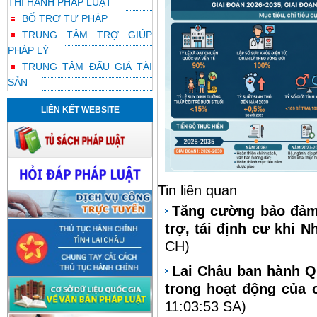
THI HÀNH PHÁP LUẬT
BỔ TRỢ TƯ PHÁP
TRUNG TÂM TRỢ GIÚP
PHÁP LÝ
TRUNG TÂM ĐẤU GIÁ TÀI
SẢN
LIÊN KẾT WEBSITE
Tin liên quan
Tăng cường bảo đảm 
trợ, tái định cư khi N
CH)
Lai Châu ban hành Qu
trong hoạt động của 
11:03:53 SA)