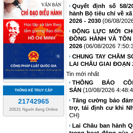
Quyết định số 58/2
hành Bộ tiêu chí về xã
2026 - 2030
(06/08/202
ĐỘNG LỰC MỚI CH
ĐỒNG HÀNH VÀ TÔN 
2026
(06/08/2026 7:50:
CHUNG TAY CHĂM S
LAI CHÂU GIAI ĐOẠN 2
Tin mới nhất
THÔNG BÁO CÔ
SẢN
(10/08/2026 4:48:
THỐNG KÊ TRUY CẬP
Tăng cường bảo đảm 
21742965
trợ, tái định cư khi N
20531 Người đang Online
CH)
Lai Châu ban hành Qu