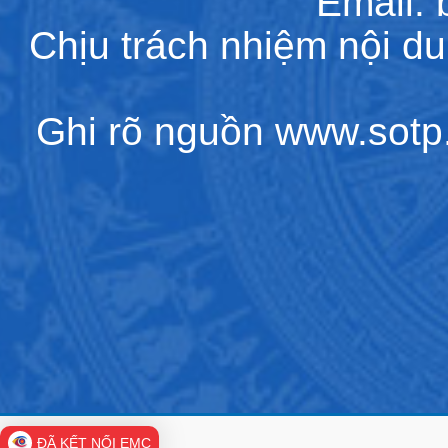
Email:
Chịu trách nhiệm nội d
Ghi rõ nguồn www.sotp.l
ĐÃ KẾT NỐI EMC