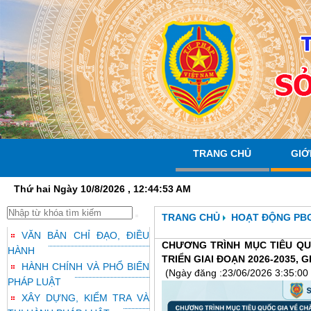
TRANG CHỦ
GIỚ
Thứ hai Ngày 10/8/2026 , 12:44:53 AM
TRANG CHỦ
HOẠT ĐỘNG PB
VĂN BẢN CHỈ ĐẠO, ĐIỀU
CHƯƠNG TRÌNH MỤC TIÊU QU
HÀNH
TRIỂN GIAI ĐOẠN 2026-2035, G
HÀNH CHÍNH VÀ PHỔ BIẾN
(Ngày đăng :23/06/2026 3:35:00
PHÁP LUẬT
XÂY DỰNG, KIỂM TRA VÀ