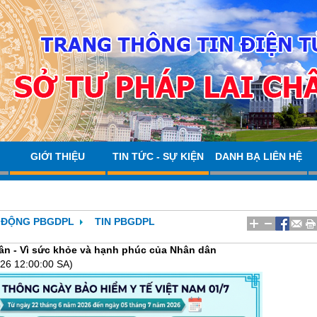
GIỚI THIỆU
TIN TỨC - SỰ KIỆN
DANH BẠ LIÊN HỆ
 ĐỘNG PBGDPL
TIN PBGDPL
dân - Vì sức khỏe và hạnh phúc của Nhân dân
26 12:00:00 SA)