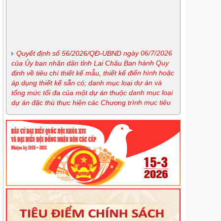
Quyết định số 56/2026/QĐ-UBND ngày 06/7/2026
của Ủy ban nhân dân tỉnh Lai Châu Ban hành Quy
định về tiêu chí thiết kế mẫu, thiết kế điển hình hoặc
áp dụng thiết kế sẵn có; danh mục loại dự án và
tổng mức tối đa của một dự án thuộc danh mục loại
dự án đặc thù thực hiện các Chương trình mục tiêu
quốc gia giai đoạn 2026-2030 trên địa bàn tỉnh Lai
Châu
Nghị định số 163/2026/NĐ-CP ngày 15/5/2026 của
Chính phủ quy định chi tiết và hướng dẫn thi hành
một số điều của Luật Phòng, chống ma túy
Lịch tiếp công dân định kỳ tháng 7 của Giám đốc
Sở
Lịch tiếp công dân thường xuyên tháng 7 của Sở
Tư pháp
Lịch tiếp công dân thường xuyên tháng 7 của
Trung tâm trợ giúp pháp lý nhà nước
Quyế định 44/2026/QĐ-UBND ngày 20/6/2026