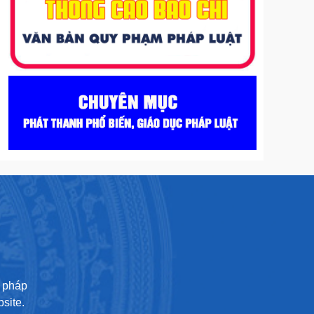
U
ư pháp
site.