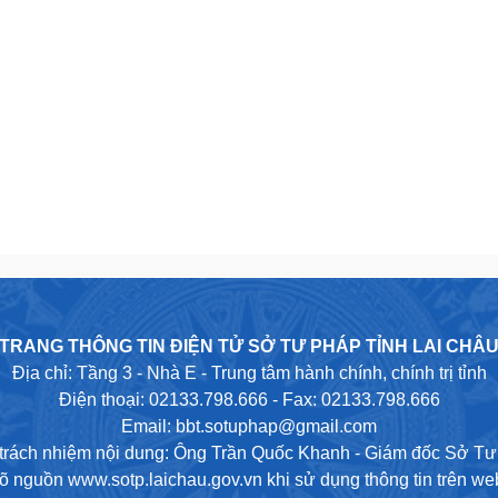
TRANG THÔNG TIN ĐIỆN TỬ SỞ TƯ PHÁP TỈNH LAI CHÂ
Địa chỉ: Tầng 3 - Nhà E - Trung tâm hành chính, chính trị tỉnh
Điện thoại: 02133.798.666 - Fax: 02133.798.666
Email: bbt.sotuphap@gmail.com
trách nhiệm nội dung: Ông Trần Quốc Khanh - Giám đốc Sở T
rõ nguồn www.sotp.laichau.gov.vn khi sử dụng thông tin trên web