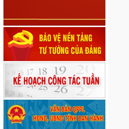
các Nghị quyết số 29/2017/NQ-HĐND ngày 08
tháng 12 năm 2017, số 21/2023/NQ-HĐND ngày 13
tháng 7 năm 2023, số 46/2024/NQ-HĐND ngày 30
tháng 9 năm 2024 của Hội đồng nhân dân tỉnh Lai
Châu
Nghị quyết về Sửa đổi, bổ sung một số điều của
Quy định mức chi tập huấn, bồi dưỡng giáo viên và
cán bộ quản lý cơ sở giáo dục để thực hiện chương
trình mới, sách giáo khoa mới giáo dục phổ thông
trên địa bàn tỉnh ban hành kèm theo Nghị quyết số
39/2022/NQ-HĐND ngày 20 tháng 9 năm 2022 của
Hội đồng nhân dân tỉnh; sửa đổi, bổ sung một số
điều của Nghị quyết số 82/2024/NQ-HĐND ngày 09
tháng 12 năm 2024 của Hội đồng nhân dân tỉnh quy
định mức chi đón tiếp, thăm hỏi, chúc mừng đối với
một số đối tượng do Ủy ban Mặt trận Tổ quốc Việt
Nam các cấp trên địa bàn tỉnh thực hiện
Nghị quyết về Quy định về mức thu và quản lý, sử
dụng kinh phí đóng góp của tổ chức, cá nhân khai
thác khoáng sản trên địa bàn tỉnh Lai Châu
Nghị định số 189/2026/NĐ-CP ngày 28/5/2026 của
Chính phủ về quy định về phát hành, phổ biến phim
phục vụ nhiệm vụ chính trị