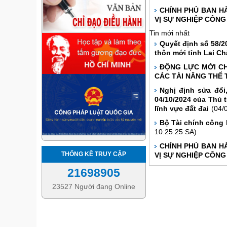
CHÍNH PHỦ BAN HÀ
VỊ SỰ NGHIỆP CÔNG
Tin mới nhất
Quyết định số 58/2
thôn mới tỉnh Lai Ch
ĐỘNG LỰC MỚI CH
CÁC TÀI NĂNG THỂ 
Nghị định sửa đổi
04/10/2024 của Thủ 
lĩnh vực đất đai
(04/
Bộ Tài chính công 
10:25:25 SA)
CHÍNH PHỦ BAN HÀ
THỐNG KÊ TRUY CẬP
VỊ SỰ NGHIỆP CÔNG
21698905
23527 Người đang Online