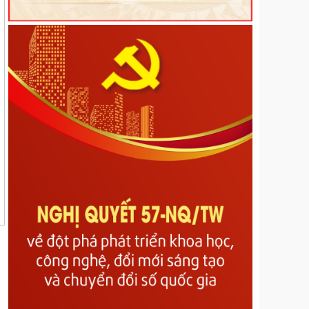
Quy định trình tự, thủ tục hành chính về đất đai trên
địa bàn tỉnh Lai Châu
Kế hoạch Tổ chức các hoạt động hưởng ứng Ngày
Dân số Thế giới năm 2026
Nghị Quyết về Quy định một số nội dung và mức
chi quản lý, thực hiện chương trình và nhiệm vụ, hỗ
trợ hoạt động khoa học, công nghệ và đổi mới sáng
tạo có sử dụng ngân sách nhà nước thuộc phạm vi
quản lý của tỉnh Lai Châu
Nghị quyết Quy định mức thu, miễn, giảm, thu,
nộp, quản lý và sử dụng các khoản phí, lệ phí thuộc
thẩm quyền quyết định của Hội đồng nhân dân tỉnh
Lai Châu
Nghị quyết Quy định nội dung, mức chi và các điều
kiện bảo đảm hoạt động của Hội đồng nhân dân các
cấp tỉnh Lai Châu
Nghị quyết về Bãi bỏ Nghị quyết số 07/2017/NQ-
HĐND ngày 14/7/2017 của Hội đồng nhân dân tỉnh
quy định mức trích từ các khoản thu hồi phát hiện
qua công tác thanh tra đã thực nộp vào ngân sách
nhà nước trên địa bàn tỉnh Lai Châu
Nghị quyết về Sửa đổi, bổ sung một số điều của