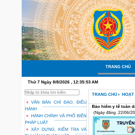
TRANG CHỦ
Thứ 7 Ngày 8/8/2026 , 12:35:54 AM
TRANG CHỦ
HOẠT
VĂN BẢN CHỈ ĐẠO, ĐIỀU
Bảo hiểm y tế toàn 
HÀNH
(Ngày đăng :22/06/20
HÀNH CHÍNH VÀ PHỔ BIẾN
PHÁP LUẬT
XÂY DỰNG, KIỂM TRA VÀ