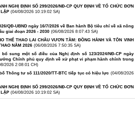
NH NGHỊ ĐỊNH SỐ 299/2026/NĐ-CP QUY ĐỊNH VỀ TỔ CHỨC ĐƠN
 LẬP
(04/08/2026 10:19:02 SA)
026/QĐ-UBND ngày 16/7/2026 về Ban hành Bộ tiêu chí về xã nông
âu giai đoạn 2026 - 2030
(06/08/2026 8:07:43 SA)
O THỂ THAO LAI CHÂU VƯƠN TẦM: ĐỒNG HÀNH VÀ TÔN VINH
THAO NĂM 2026
(06/08/2026 7:50:35 SA)
, bổ sung một số điều của Nghị định số 123/2024/NĐ-CP ngày
tướng Chính phủ quy định về xử phạt vi phạm hành chính trong
08/2026 2:08:01 CH)
bố Thông tư số 111/2020/TT-BTC tiếp tục có hiệu lực
(04/08/2026
NH NGHỊ ĐỊNH SỐ 299/2026/NĐ-CP QUY ĐỊNH VỀ TỔ CHỨC ĐƠN
 LẬP
(04/08/2026 10:19:02 SA)