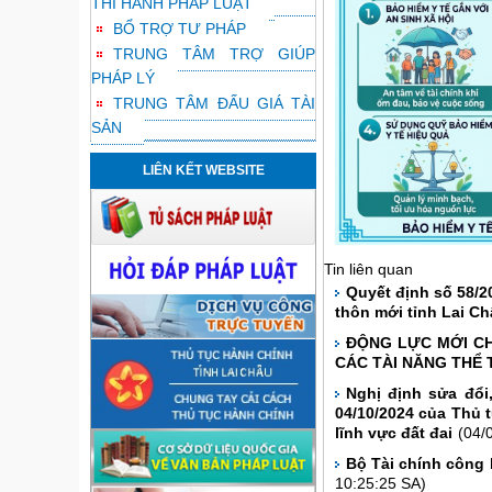
THI HÀNH PHÁP LUẬT
BỔ TRỢ TƯ PHÁP
TRUNG TÂM TRỢ GIÚP
PHÁP LÝ
TRUNG TÂM ĐẤU GIÁ TÀI
SẢN
LIÊN KẾT WEBSITE
Tin liên quan
Quyết định số 58/2
thôn mới tỉnh Lai Ch
ĐỘNG LỰC MỚI CH
CÁC TÀI NĂNG THỂ 
Nghị định sửa đổi
04/10/2024 của Thủ 
lĩnh vực đất đai
(04/
Bộ Tài chính công 
10:25:25 SA)