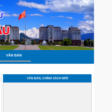
VĂN BẢN
VĂN BẢN, CHÍNH SÁCH MỚI