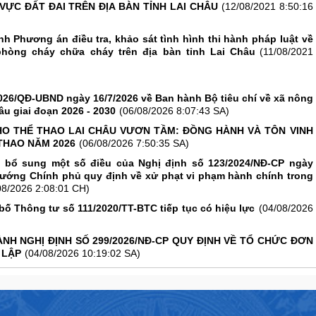
VỰC ĐẤT ĐAI TRÊN ĐỊA BÀN TỈNH LAI CHÂU
(12/08/2021 8:50:16
h Phương án điều tra, khảo sát tình hình thi hành pháp luật về
phòng cháy chữa cháy trên địa bàn tỉnh Lai Châu
(11/08/2021
026/QĐ-UBND ngày 16/7/2026 về Ban hành Bộ tiêu chí về xã nông
âu giai đoạn 2026 - 2030
(06/08/2026 8:07:43 SA)
O THỂ THAO LAI CHÂU VƯƠN TẦM: ĐỒNG HÀNH VÀ TÔN VINH
THAO NĂM 2026
(06/08/2026 7:50:35 SA)
, bổ sung một số điều của Nghị định số 123/2024/NĐ-CP ngày
tướng Chính phủ quy định về xử phạt vi phạm hành chính trong
08/2026 2:08:01 CH)
bố Thông tư số 111/2020/TT-BTC tiếp tục có hiệu lực
(04/08/2026
NH NGHỊ ĐỊNH SỐ 299/2026/NĐ-CP QUY ĐỊNH VỀ TỔ CHỨC ĐƠN
 LẬP
(04/08/2026 10:19:02 SA)