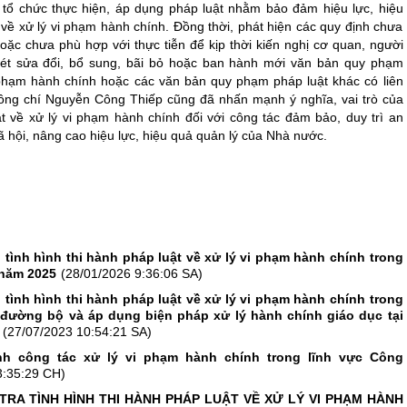
 tổ chức thực hiện, áp dụng pháp luật nhằm bảo đảm hiệu lực, hiệu
 về xử lý vi phạm hành chính. Đồng thời, phát hiện các quy định chưa
oặc chưa phù hợp với thực tiễn để kịp thời kiến nghị cơ quan, người
ét sửa đổi, bổ sung, bãi bỏ hoặc ban hành mới văn bản quy phạm
 phạm hành chính hoặc các văn bản quy phạm pháp luật khác có liên
ồng chí Nguyễn Công Thiếp cũng đã nhấn mạnh ý nghĩa, vai trò của
ật về xử lý vi phạm hành chính đối với công tác đảm bảo, duy trì an
 xã hội, nâng cao hiệu lực, hiệu quả quản lý của Nhà nước.
h tình hình thi hành pháp luật về xử lý vi phạm hành chính trong
 năm 2025
(28/01/2026 9:36:06 SA)
h tình hình thi hành pháp luật về xử lý vi phạm hành chính trong
 đường bộ và áp dụng biện pháp xử lý hành chính giáo dục tại
(27/07/2023 10:54:21 SA)
ành công tác xử lý vi phạm hành chính trong lĩnh vực Công
3:35:29 CH)
TRA TÌNH HÌNH THI HÀNH PHÁP LUẬT VỀ XỬ LÝ VI PHẠM HÀNH