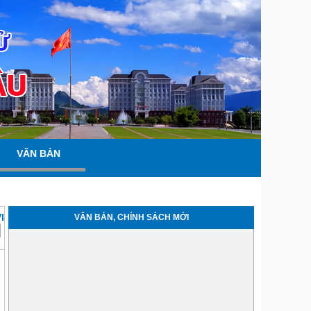
VĂN BẢN
I
VĂN BẢN, CHÍNH SÁCH MỚI