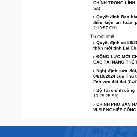
CHÍNH TRONG LĨNH 
SA)
Quyết định Ban hàn
điều kiện an toàn 
2:19:57 CH)
Tin mới nhất
Quyết định số 58/2
thôn mới tỉnh Lai Ch
ĐỘNG LỰC MỚI CH
CÁC TÀI NĂNG THỂ 
Nghị định sửa đổi
04/10/2024 của Thủ 
lĩnh vực đất đai
(04/
Bộ Tài chính công 
10:25:25 SA)
CHÍNH PHỦ BAN HÀ
VỊ SỰ NGHIỆP CÔNG