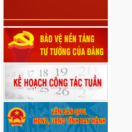
tháng 12 năm 2017, số 21/2023/NQ-HĐND ngày 13
tháng 7 năm 2023, số 46/2024/NQ-HĐND ngày 30
tháng 9 năm 2024 của Hội đồng nhân dân tỉnh Lai
Châu
Nghị quyết về Sửa đổi, bổ sung một số điều của
Quy định mức chi tập huấn, bồi dưỡng giáo viên và
cán bộ quản lý cơ sở giáo dục để thực hiện chương
trình mới, sách giáo khoa mới giáo dục phổ thông
trên địa bàn tỉnh ban hành kèm theo Nghị quyết số
39/2022/NQ-HĐND ngày 20 tháng 9 năm 2022 của
Hội đồng nhân dân tỉnh; sửa đổi, bổ sung một số
điều của Nghị quyết số 82/2024/NQ-HĐND ngày 09
tháng 12 năm 2024 của Hội đồng nhân dân tỉnh quy
định mức chi đón tiếp, thăm hỏi, chúc mừng đối với
một số đối tượng do Ủy ban Mặt trận Tổ quốc Việt
Nam các cấp trên địa bàn tỉnh thực hiện
Nghị quyết về Quy định về mức thu và quản lý, sử
dụng kinh phí đóng góp của tổ chức, cá nhân khai
thác khoáng sản trên địa bàn tỉnh Lai Châu
Nghị định số 189/2026/NĐ-CP ngày 28/5/2026 của
Chính phủ về quy định về phát hành, phổ biến phim
phục vụ nhiệm vụ chính trị