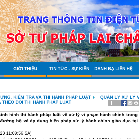
GIỚI THIỆU
TIN TỨC - SỰ KIỆN
DANH BẠ LIÊN HỆ
ỰNG, KIỂM TRA VÀ THI HÀNH PHÁP LUẬT
QUẢN LÝ XỬ LÝ V
 THEO DÕI THI HÀNH PHÁP LUẬT
tình hình thi hành pháp luật về xử lý vi phạm hành chính trong
 đường bộ và áp dụng biện pháp xử lý hành chính giáo dục tại
23 11:09:56 SA)