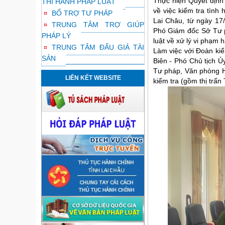
Thực hiện Quyết định
THI HÀNH PHÁP LUẬT
về việc kiểm tra tình 
BỔ TRỢ TƯ PHÁP
Lai Châu, từ ngày 17
TRUNG TÂM TRỢ GIÚP
Phó Giám đốc Sở Tư p
PHÁP LÝ
luật về xử lý vi phạm 
TRUNG TÂM ĐẤU GIÁ TÀI
Làm việc với Đoàn ki
SẢN
Biên - Phó Chủ tịch 
Tư pháp, Văn phòng 
LIÊN KẾT WEBSITE
kiểm tra (gồm thị trấn