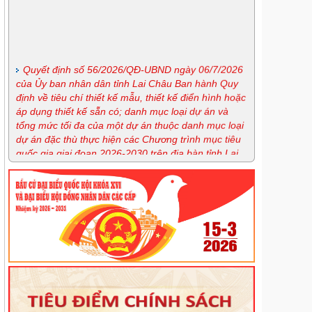
Quyết định số 56/2026/QĐ-UBND ngày 06/7/2026
của Ủy ban nhân dân tỉnh Lai Châu Ban hành Quy
định về tiêu chí thiết kế mẫu, thiết kế điển hình hoặc
áp dụng thiết kế sẵn có; danh mục loại dự án và
tổng mức tối đa của một dự án thuộc danh mục loại
dự án đặc thù thực hiện các Chương trình mục tiêu
quốc gia giai đoạn 2026-2030 trên địa bàn tỉnh Lai
Châu
Nghị định số 163/2026/NĐ-CP ngày 15/5/2026 của
Chính phủ quy định chi tiết và hướng dẫn thi hành
một số điều của Luật Phòng, chống ma túy
Lịch tiếp công dân định kỳ tháng 7 của Giám đốc
Sở
Lịch tiếp công dân thường xuyên tháng 7 của Sở
Tư pháp
Lịch tiếp công dân thường xuyên tháng 7 của
Trung tâm trợ giúp pháp lý nhà nước
Quyế định 44/2026/QĐ-UBND ngày 20/6/2026
Quy định trình tự, thủ tục hành chính về đất đai trên