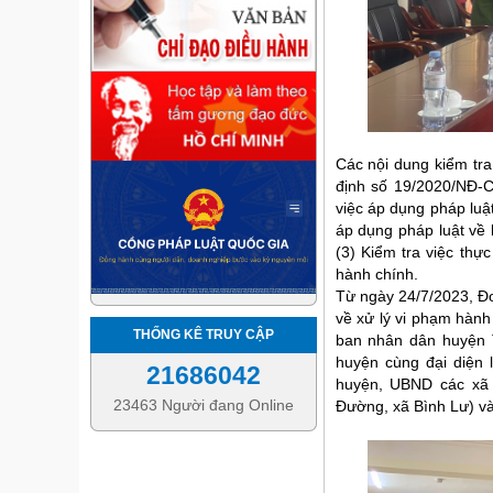
Hình ảnh của đo
Các nội dung kiểm tra 
định số 19/2020/NĐ-C
việc áp dụng pháp luật
áp dụng pháp luật về b
(3) Kiểm tra việc thự
hành chính.
Từ ngày 24/7/2023, Đoà
về xử lý vi phạm hành
THỐNG KÊ TRUY CẬP
ban nhân dân huyện 
huyện cùng đại diện
21686042
huyện, UBND các xã 
23463 Người đang Online
Đường, xã Bình Lư) và