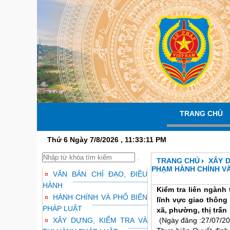
TRANG CHỦ
Thứ 6 Ngày 7/8/2026 , 11:33:12 PM
TRANG CHỦ
XÂY D
PHẠM HÀNH CHÍNH VÀ
VĂN BẢN CHỈ ĐẠO, ĐIỀU
HÀNH
Kiểm tra liên ngành 
HÀNH CHÍNH VÀ PHỔ BIẾN
lĩnh vực giao thông
PHÁP LUẬT
xã, phường, thị trấn
XÂY DỰNG, KIỂM TRA VÀ
(Ngày đăng :27/07/20