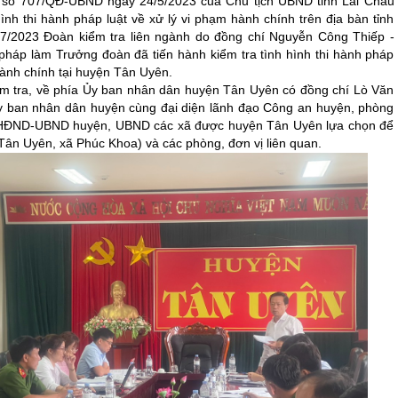
 số 707/QĐ-UBND ngày 24/5/2023 của Chủ tịch UBND tỉnh Lai Châu
hình thi hành pháp luật về xử lý vi phạm hành chính trên địa bàn tỉnh
/7/2023 Đoàn kiểm tra liên ngành do đồng chí Nguyễn Công Thiếp -
háp làm Trưởng đoàn đã tiến hành kiểm tra tình hình thi hành pháp
hành chính tại huyện Tân Uyên.
ểm tra, về phía Ủy ban nhân dân huyện Tân Uyên có đồng chí Lò Văn
Ủy ban nhân dân huyện cùng đại diện lãnh đạo Công an huyện, phòng
HĐND-UBND huyện, UBND các xã được huyện Tân Uyên lựa chọn để
 Tân Uyên, xã Phúc Khoa) và các phòng, đơn vị liên quan.