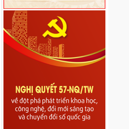
địa bàn tỉnh Lai Châu
Kế hoạch Tổ chức các hoạt động hưởng ứng Ngày
Dân số Thế giới năm 2026
Nghị Quyết về Quy định một số nội dung và mức
chi quản lý, thực hiện chương trình và nhiệm vụ, hỗ
trợ hoạt động khoa học, công nghệ và đổi mới sáng
tạo có sử dụng ngân sách nhà nước thuộc phạm vi
quản lý của tỉnh Lai Châu
Nghị quyết Quy định mức thu, miễn, giảm, thu,
nộp, quản lý và sử dụng các khoản phí, lệ phí thuộc
thẩm quyền quyết định của Hội đồng nhân dân tỉnh
Lai Châu
Nghị quyết Quy định nội dung, mức chi và các điều
kiện bảo đảm hoạt động của Hội đồng nhân dân các
cấp tỉnh Lai Châu
Nghị quyết về Bãi bỏ Nghị quyết số 07/2017/NQ-
HĐND ngày 14/7/2017 của Hội đồng nhân dân tỉnh
quy định mức trích từ các khoản thu hồi phát hiện
qua công tác thanh tra đã thực nộp vào ngân sách
nhà nước trên địa bàn tỉnh Lai Châu
Nghị quyết về Sửa đổi, bổ sung một số điều của
các Nghị quyết số 29/2017/NQ-HĐND ngày 08