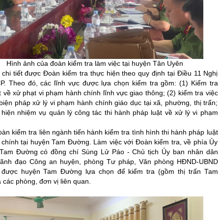
àn kiểm tra làm việc tại huyện Tân Uyên
chi tiết được Đoàn kiểm tra thực hiện theo quy định tại Điều 11 Nghị
P. Theo đó, các lĩnh vực được lựa chọn kiểm tra gồm: (1) Kiểm tra
 về xử phạt vi phạm hành chính lĩnh vực giao thông; (2) kiểm tra việc
iện pháp xử lý vi phạm hành chính giáo dục tại xã, phường, thị trấn;
c hiện nhiệm vụ quản lý công tác thi hành pháp luật về xử lý vi phạm
n kiểm tra liên ngành tiến hành kiểm tra tình hình thi hành pháp luật
 chính tại huyện Tam Đường. Làm việc với Đoàn kiểm tra, về phía Ủy
Tam Đường có đồng chí Sùng Lử Páo - Chủ tịch Ủy ban nhân dân
 lãnh đạo Công an huyện, phòng Tư pháp, Văn phòng HĐND-UBND
được huyện Tam Đường lựa chọn để kiểm tra (gồm thị trấn Tam
 các phòng, đơn vị liên quan.