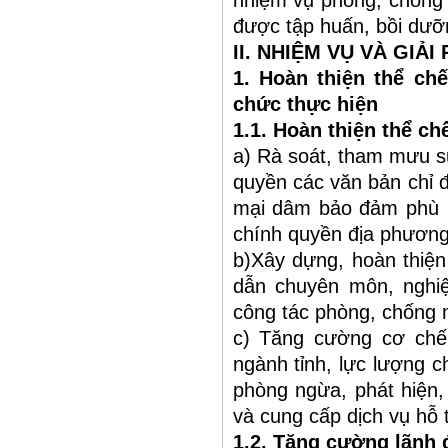
nhiệm vụ phòng, chống 
được tập huấn, bồi dưỡ
II. NHIỆM VỤ VÀ GIẢ
1. Hoàn thiện thể ch
chức thực hiện
1.1. Hoàn thiện thể ch
a) Rà soát, tham mưu s
quyền các văn bản chỉ 
mại dâm bảo đảm phù h
chính quyền địa phương 
b)Xây dựng, hoàn thiện
dẫn chuyên môn, nghiệp
công tác phòng, chống m
c) Tăng cường cơ chế 
ngành tỉnh, lực lượng 
phòng ngừa, phát hiện, 
và cung cấp dịch vụ hỗ 
1.2. Tăng cường lãnh 