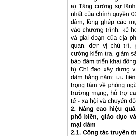
a) Tăng cường sự lãnh
nhất của chính quyền 02
dâm; lồng ghép các mục
vào chương trình, kế ho
và giai đoạn của địa p
quan, đơn vị chủ trì, 
cường kiểm tra, giám sá
bảo đảm triển khai đồng
b) Chỉ đạo xây dựng v
dâm hằng năm; ưu tiên 
trọng tâm về phòng ngừ
trường mạng, hỗ trợ can
tế - xã hội và chuyển đ
2. Nâng cao hiệu quả
phổ biến, giáo dục v
mại dâm
2.1. Công tác truyền t