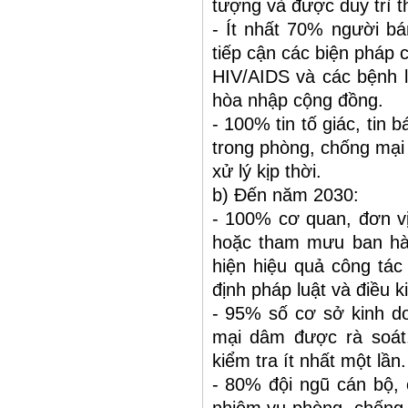
tượng và được duy trì 
- Ít nhất 70% người b
tiếp cận các biện pháp 
HIV/AIDS và các bệnh l
hòa nhập cộng đồng.
- 100% tin tố giác, tin 
trong phòng, chống mại 
xử lý kịp thời.
b) Đến năm 2030:
- 100% cơ quan, đơn v
hoặc tham mưu ban hàn
hiện hiệu quả công tá
định pháp luật và điều k
- 95% số cơ sở kinh do
mại dâm được rà soát,
kiểm tra ít nhất một lần.
- 80% đội ngũ cán bộ, 