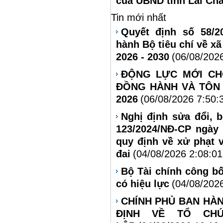
của UBND tỉnh Lai Ch
Tin mới nhất
Quyết định số 58/2
hành Bộ tiêu chí về xã
2026 - 2030
(06/08/202
ĐỘNG LỰC MỚI CH
ĐỒNG HÀNH VÀ TÔN 
2026
(06/08/2026 7:50:
Nghị định sửa đổi, 
123/2024/NĐ-CP ngày
quy định về xử phạt 
đai
(04/08/2026 2:08:0
Bộ Tài chính công bố
có hiệu lực
(04/08/202
CHÍNH PHỦ BAN HÀN
ĐỊNH VỀ TỔ CH