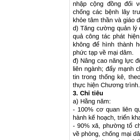
nhập cộng đồng đối v
chống các bệnh lây tr
khỏe tâm thần và giáo 
d) Tăng cường quản lý 
quả công tác phát hiện
không để hình thành ho
phức tạp về mại dâm.
đ) Nâng cao năng lực độ
liên ngành; đẩy mạnh c
tin trong thống kê, the
thực hiện Chương trình.
3. Chỉ tiêu
a) Hằng năm:
- 100% cơ quan liên q
hành kế hoạch, triển kha
- 90% xã, phường tổ ch
về phòng, chống mại dâ