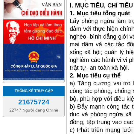
I. MỤC TIÊU, CHỈ TIÊU
1. Mục tiêu tổng quát
Lấy phòng ngừa làm tr
dâm với thực hiện chín
nghèo, bình đẳng giới và
mại dâm và các tác độ
sống xã hội; quản lý hi
nghiêm các hành vi vi p
trật tự, an toàn xã hội.
2. Mục tiêu cụ thể
a) Tăng cường vai trò 
công tác phòng, chống 
THỐNG KÊ TRUY CẬP
bộ, phù hợp với điều kiệ
21675724
b) Đẩy mạnh công tác tr
22747 Người đang Online
dục và phòng ngừa xã h
đồng, tập trung vào các
c) Phát triển mạng lưới