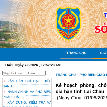
TRANG CHỦ
GIỚ
Thứ 6 Ngày 7/8/2026 , 12:52:24 AM
TRANG CHỦ
PHỔ BIẾN GIÁO
VĂN BẢN CHỈ ĐẠO, ĐIỀU
Kế hoạch phòng, chố
HÀNH
địa bàn tỉnh Lai Châu
HÀNH CHÍNH VÀ PHỔ BIẾN
PHÁP LUẬT
(Ngày đăng :01/06/202
XÂY DỰNG, KIỂM TRA VÀ