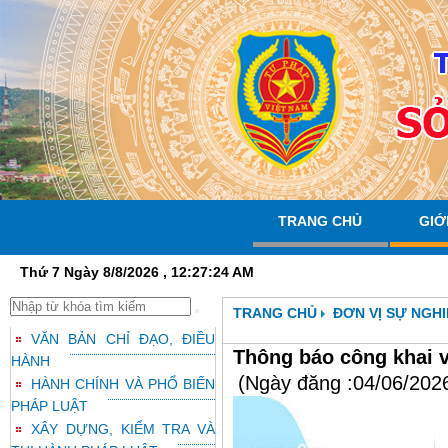
TRANG CHỦ
GIỚ
Thứ 7 Ngày 8/8/2026 , 12:27:25 AM
TRANG CHỦ
ĐƠN VỊ SỰ NGHI
VĂN BẢN CHỈ ĐẠO, ĐIỀU
Thông báo công khai vi
HÀNH
(Ngày đăng :04/06/202
HÀNH CHÍNH VÀ PHỔ BIẾN
PHÁP LUẬT
XÂY DỰNG, KIỂM TRA VÀ