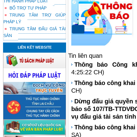
THI HÀNH PHÁP LUẬT
BỔ TRỢ TƯ PHÁP
TRUNG TÂM TRỢ GIÚP
PHÁP LÝ
TRUNG TÂM ĐẤU GIÁ TÀI
SẢN
LIÊN KẾT WEBSITE
Tin liên quan
Thông báo Công kh
4:25:22 CH)
Thông báo công khai 
CH)
Dừng đấu giá quyền s
báo số 107/TB-TTDVĐG
vụ đấu giá tài sản tỉn
Thông báo công khai 
SA)