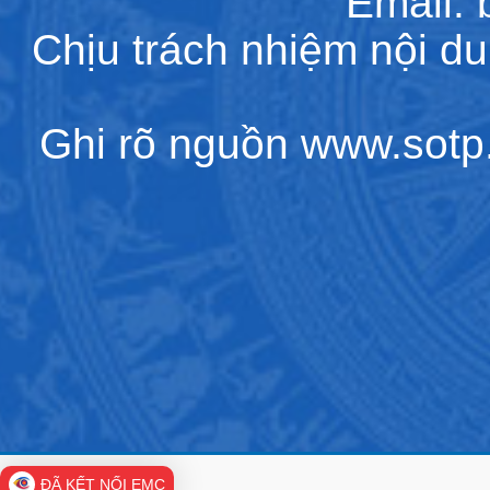
Email:
Chịu trách nhiệm nội d
Ghi rõ nguồn www.sotp.l
ĐÃ KẾT NỐI EMC