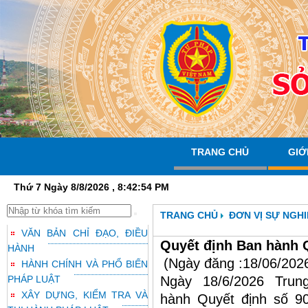
TRANG CHỦ
GIỚ
Thứ 7 Ngày 8/8/2026 , 8:42:55 PM
TRANG CHỦ
ĐƠN VỊ SỰ NGHI
VĂN BẢN CHỈ ĐẠO, ĐIỀU
Quyết định Ban hành 
HÀNH
(Ngày đăng :18/06/202
HÀNH CHÍNH VÀ PHỔ BIẾN
PHÁP LUẬT
Ngày 18/6/2026 Trun
XÂY DỰNG, KIỂM TRA VÀ
hành Quyết định số 