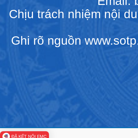
Email:
Chịu trách nhiệm nội d
Ghi rõ nguồn www.sotp.l
ĐÃ KẾT NỐI EMC