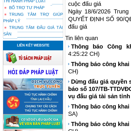
THI HÀNH PHÁP LUẬT
cuộc đấu giá
BỔ TRỢ TƯ PHÁP
Ngày 18/6/2026 Trung
TRUNG TÂM TRỢ GIÚP
QUYẾT ĐỊNH SỐ 90/
PHÁP LÝ
đấu giá
TRUNG TÂM ĐẤU GIÁ TÀI
SẢN
Tin liên quan
LIÊN KẾT WEBSITE
Thông báo Công kh
4:25:22 CH)
Thông báo công khai 
CH)
Dừng đấu giá quyền s
báo số 107/TB-TTDVĐG
vụ đấu giá tài sản tỉn
Thông báo công khai 
SA)
Thông báo công khai 