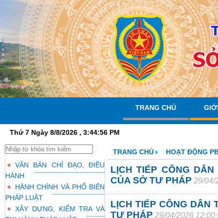
TRANG CHỦ
GIỚ
Thứ 7 Ngày 8/8/2026 , 3:44:57 PM
TRANG CHỦ
HOẠT ĐỘNG P
VĂN BẢN CHỈ ĐẠO, ĐIỀU
LỊCH TIẾP CÔNG DÂN
HÀNH
CỦA SỞ TƯ PHÁP
29/04/
HÀNH CHÍNH VÀ PHỔ BIẾN
PHÁP LUẬT
LỊCH TIẾP CÔNG DÂN 
XÂY DỰNG, KIỂM TRA VÀ
TƯ PHÁP
29/04/2026 12:00