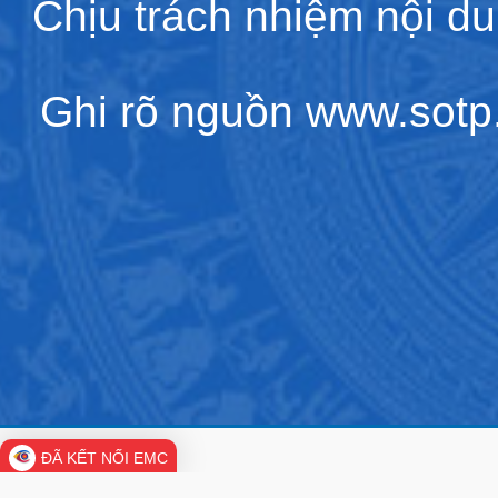
Chịu trách nhiệm nội d
Ghi rõ nguồn www.sotp.l
ĐÃ KẾT NỐI EMC