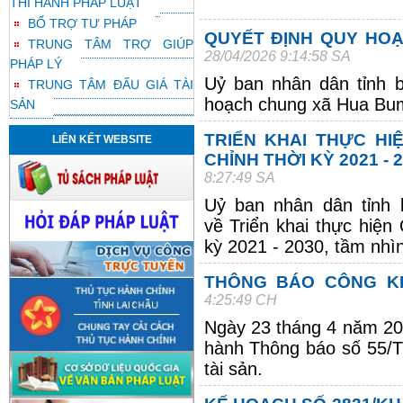
THI HÀNH PHÁP LUẬT
BỔ TRỢ TƯ PHÁP
QUYẾT ĐỊNH QUY HO
TRUNG TÂM TRỢ GIÚP
28/04/2026 9:14:58 SA
PHÁP LÝ
Uỷ ban nhân dân tỉnh 
TRUNG TÂM ĐẤU GIÁ TÀI
hoạch chung xã Hua Bu
SẢN
TRIỂN KHAI THỰC HI
LIÊN KẾT WEBSITE
CHỈNH THỜI KỲ 2021 - 
8:27:49 SA
Uỷ ban nhân dân tỉnh
về
Triển khai thực hiện
kỳ 2021 - 2030, tầm nh
THÔNG BÁO CÔNG KH
4:25:49 CH
Ngày 23 tháng 4 năm 202
hành Thông báo số 55/
tài sản.