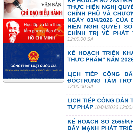
KẾ HOẠCH SỐ 2831/KH-
THỰC HIỆN NGHỊ QUYẾ
CHÍNH PHỦ VÀ CHƯƠN
NGÀY 03/4/2026 CỦA
HIỆN NGHỊ QUYẾT SỐ
CHÍNH TRỊ VỀ PHÁT
12:00:00 SA
KẾ HOẠCH TRIỂN KH
THỰC PHẨM" NĂM 202
LỊCH TIẾP CÔNG D
ĐỐCTRUNG TÂM TRỢ
12:00:00 SA
LỊCH TIẾP CÔNG DÂN 
TƯ PHÁP
10/04/2026 12:00
KẾ HOẠCH SỐ 2565/KH
ĐẨY MẠNH PHÁT TRIỂ