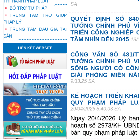
THI HÀNH PHÁP LUẬT
SA
BỔ TRỢ TƯ PHÁP
TRUNG TÂM TRỢ GIÚP
QUYẾT ĐỊNH SỐ 840
PHÁP LÝ
TƯỚNG CHÍNH PHỦ V
TRUNG TÂM ĐẤU GIÁ TÀI
TRIỂN CÔNG NGHIỆP C
SẢN
TẦM NHÌN ĐẾN 2045
18/
LIÊN KẾT WEBSITE
CÔNG VĂN SỐ 431/T
TƯỚNG CHÍNH PHỦ VỀ
SỐNG NGƯỜI CÓ CÔNG
GIẢI PHÓNG MIỀN N
9:33:25 SA
KẾ HOẠCH TRIỂN KHA
QUY PHẠM PHÁP LU
29/04/2026 8:40:03 SA
Ngày 20/4/2026 Uỷ ban
hoạch số 2973/KH-UBN
bản quy phạm pháp luật t