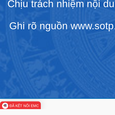
Chịu trách nhiệm nội d
Ghi rõ nguồn www.sotp.l
ĐÃ KẾT NỐI EMC