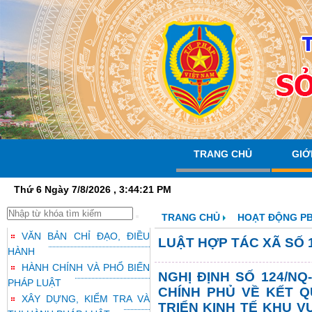
TRANG CHỦ
GIỚ
Thứ 6 Ngày 7/8/2026 , 3:44:21 PM
TRANG CHỦ
HOẠT ĐỘNG P
VĂN BẢN CHỈ ĐẠO, ĐIỀU
LUẬT HỢP TÁC XÃ SỐ 1
HÀNH
HÀNH CHÍNH VÀ PHỔ BIẾN
NGHỊ ĐỊNH SỐ 124/NQ
PHÁP LUẬT
CHÍNH PHỦ VỀ KẾT Q
XÂY DỰNG, KIỂM TRA VÀ
TRIỂN KINH TẾ KHU VỰ