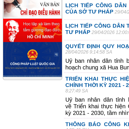
LỊCH TIẾP CÔNG DÂN
CỦA SỞ TƯ PHÁP
29/04/
LỊCH TIẾP CÔNG DÂN 
TƯ PHÁP
29/04/2026 12:00
QUYẾT ĐỊNH QUY HO
28/04/2026 9:14:58 SA
Uỷ ban nhân dân tỉnh 
hoạch chung xã Hua Bu
TRIỂN KHAI THỰC HI
CHỈNH THỜI KỲ 2021 - 
8:27:49 SA
Uỷ ban nhân dân tỉnh
về
Triển khai thực hiện
kỳ 2021 - 2030, tầm nh
THÔNG BÁO CÔNG KH