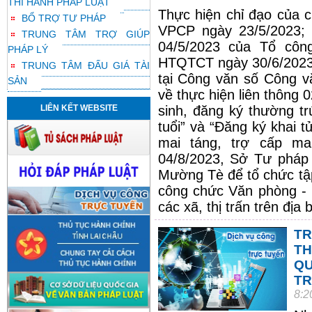
THI HÀNH PHÁP LUẬT
Thực hiện chỉ đạo của 
BỔ TRỢ TƯ PHÁP
VPCP ngày 23/5/2023;
TRUNG TÂM TRỢ GIÚP
04/5/2023 của Tổ côn
PHÁP LÝ
HTQTCT ngày 30/6/2023 
TRUNG TÂM ĐẤU GIÁ TÀI
tại Công văn số Công 
SẢN
về thực hiện liên thông 
LIÊN KẾT WEBSITE
sinh, đăng ký thường tr
tuổi” và “Đăng ký khai t
mai táng, trợ cấp mai
04/8/2023, Sở Tư pháp
Mường Tè để tổ chức tập
công chức Văn phòng - 
các xã, thị trấn trên đị
TR
TH
Q
TR
8:2