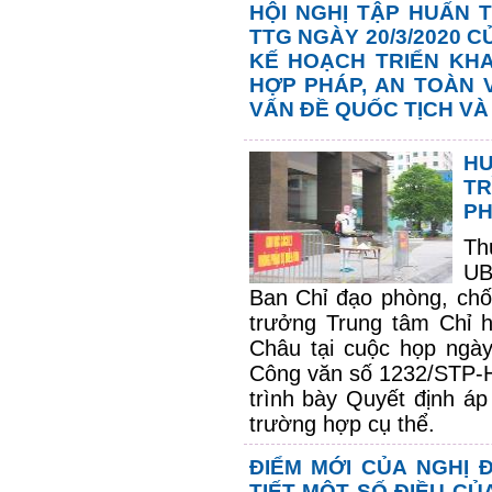
HỘI NGHỊ TẬP HUẤN 
TTG NGÀY 20/3/2020 
KẾ HOẠCH TRIỂN KHA
HỢP PHÁP, AN TOÀN 
VẤN ĐỀ QUỐC TỊCH VÀ
H
TR
PH
Th
UB
Ban Chỉ đạo phòng, chốn
trưởng Trung tâm Chỉ h
Châu tại cuộc họp ngà
Công văn số 1232/STP-
trình bày Quyết định áp
trường hợp cụ thể.
ĐIỂM MỚI CỦA NGHỊ Đ
TIẾT MỘT SỐ ĐIỀU CỦ