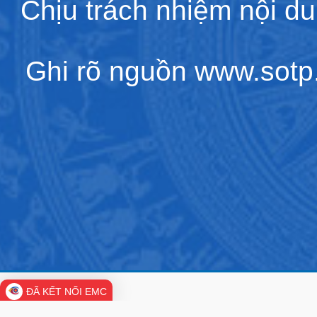
Chịu trách nhiệm nội d
Ghi rõ nguồn www.sotp.l
ĐÃ KẾT NỐI EMC