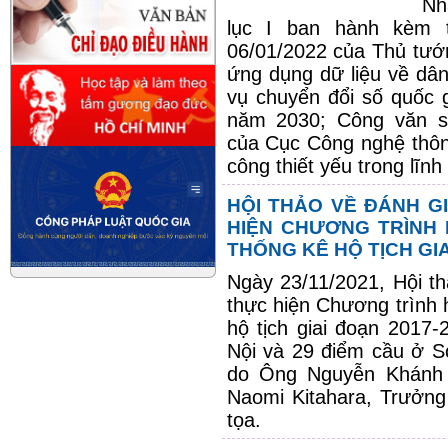
Nh
lục I ban hành kèm 
06/01/2022 của Thủ tướn
ứng dụng dữ liệu về dân
vụ chuyển đổi số quốc g
năm 2030; Công văn s
của Cục Công nghệ thông
công thiết yếu trong lĩnh
HỘI THẢO VỀ ĐÁNH G
HIỆN CHƯƠNG TRÌNH 
THỐNG KÊ HỘ TỊCH GIA
Ngày 23/11/2021, Hội th
thực hiện Chương trình 
hộ tịch giai đoạn 2017-
Nội và 29 điểm cầu ở Sở
do Ông Nguyễn Khánh 
Naomi Kitahara, Trưởng
tọa.