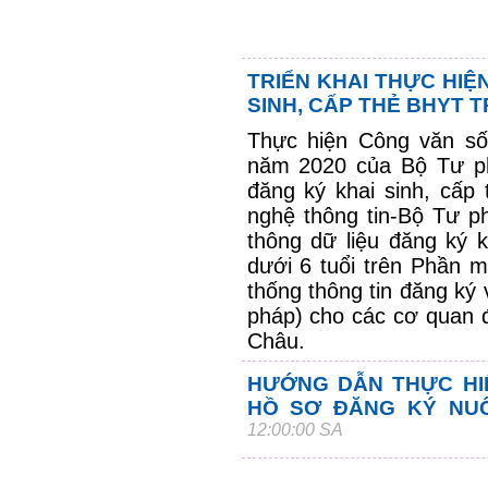
TRIỂN KHAI THỰC HIỆ
SINH, CẤP THẺ BHYT T
Thực hiện Công văn s
năm 2020 của Bộ Tư pháp
đăng ký khai sinh, cấp
nghệ thông tin-Bộ Tư ph
thông dữ liệu đăng ký k
dưới 6 tuổi trên Phần m
thống thông tin đăng ký
pháp) cho các cơ quan đă
Châu.
HƯỚNG DẪN THỰC HIỆ
HỒ SƠ ĐĂNG KÝ NU
12:00:00 SA