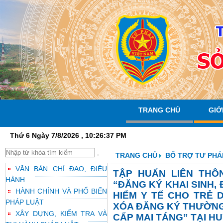
TRANG CHỦ
GIỚ
Thứ 6 Ngày 7/8/2026 , 10:26:38 PM
TRANG CHỦ
BỔ TRỢ TƯ PHÁ
VĂN BẢN CHỈ ĐẠO, ĐIỀU
TẬP HUẤN LIÊN THÔ
HÀNH
“ĐĂNG KÝ KHAI SINH,
HÀNH CHÍNH VÀ PHỔ BIẾN
HIỂM Y TẾ CHO TRẺ D
PHÁP LUẬT
XÓA ĐĂNG KÝ THƯỜNG 
XÂY DỰNG, KIỂM TRA VÀ
CẤP MAI TÁNG” TẠI H